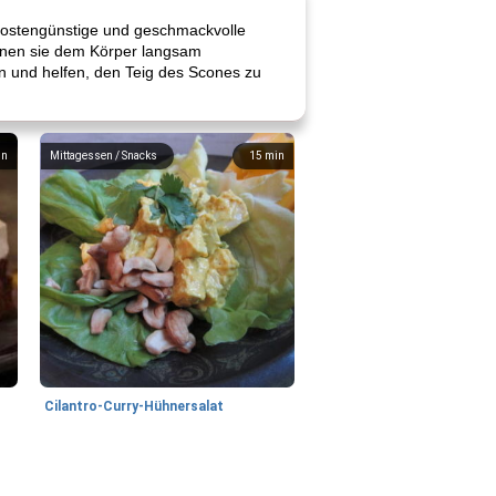
 kostengünstige und geschmackvolle
önnen sie dem Körper langsam
en und helfen, den Teig des Scones zu
in
Mittagessen / Snacks
15
min
Cilantro-Curry-Hühnersalat