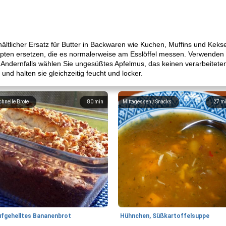
hältlicher Ersatz für Butter in Backwaren wie Kuchen, Muffins und Keksen
pten ersetzen, die es normalerweise am Esslöffel messen. Verwenden
 Andernfalls wählen Sie ungesüßtes Apfelmus, das keinen verarbeiteten
nd halten sie gleichzeitig feucht und locker.
chnelle Brote
80
min
Mittagessen / Snacks
27
m
ufgehelltes Bananenbrot
Hühnchen, Süßkartoffelsuppe