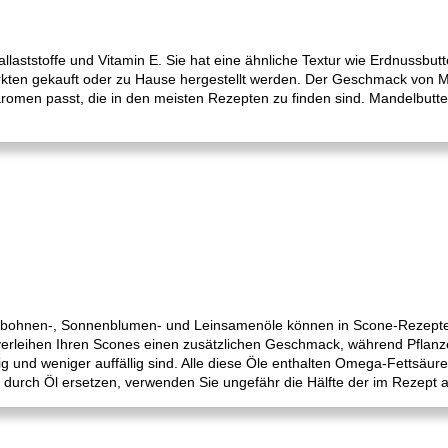
allaststoffe und Vitamin E. Sie hat eine ähnliche Textur wie Erdnussbutt
kten gekauft oder zu Hause hergestellt werden. Der Geschmack von M
romen passt, die in den meisten Rezepten zu finden sind. Mandelbutter
abohnen-, Sonnenblumen- und Leinsamenöle können in Scone-Rezepten 
verleihen Ihren Scones einen zusätzlichen Geschmack, während Pflan
 und weniger auffällig sind. Alle diese Öle enthalten Omega-Fettsäuren
r durch Öl ersetzen, verwenden Sie ungefähr die Hälfte der im Rezep