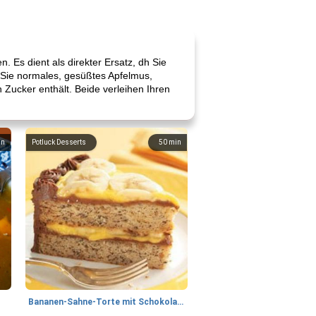
. Es dient als direkter Ersatz, dh Sie
 Sie normales, gesüßtes Apfelmus,
 Zucker enthält. Beide verleihen Ihren
in
Potluck Desserts
50
min
Bananen-Sahne-Torte mit Schokoladenglasur