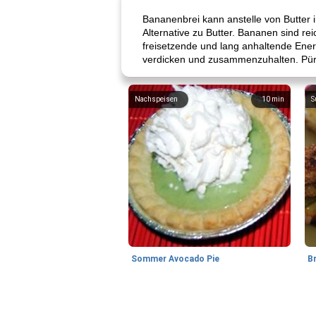
Bananenbrei kann anstelle von Butter 
Alternative zu Butter. Bananen sind r
freisetzende und lang anhaltende Energ
verdicken und zusammenzuhalten. Püri
Nachspeisen
10
min
S
Sommer Avocado Pie
B