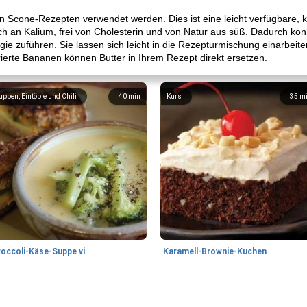
in Scone-Rezepten verwendet werden. Dies ist eine leicht verfügbare,
eich an Kalium, frei von Cholesterin und von Natur aus süß. Dadurch k
ie zuführen. Sie lassen sich leicht in die Rezepturmischung einarbeit
erte Bananen können Butter in Ihrem Rezept direkt ersetzen.
uppen, Eintöpfe und Chili
40
min
Kurs
35
m
roccoli-Käse-Suppe vi
Karamell-Brownie-Kuchen