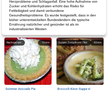
Herzprobleme und Schlaganfall. Eine hohe Aufnahme von
Zucker und Kohlenhydraten erhöht das Risiko für
Fettleibigkeit und damit verbundene
Gesundheitsprobleme. Es wurde festgestellt, dass in den
bisher unterentwickelten Bundesländern die typische
Ernährung natürlicher und gesünder ist als im
industrialisierten Westen.
Nachspeisen
10
min
Suppen, Eintöpfe und Chili
40
min
Sommer Avocado Pie
Broccoli-Käse-Suppe vi
Kurs
35
min
Mittagessen / Snacks
15
min