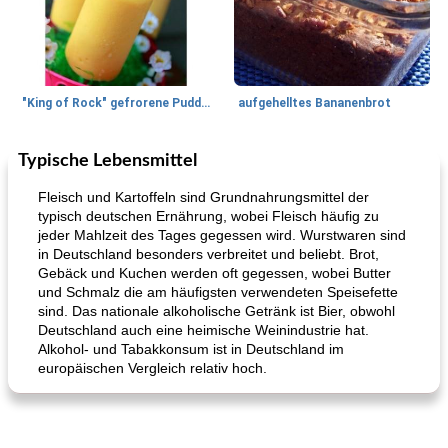
"King of Rock" gefrorene Pudding Pops
aufgehelltes Bananenbrot
Typische Lebensmittel
Mittagessen / Snacks
27
min
Potluck Desserts
50
min
Fleisch und Kartoffeln sind Grundnahrungsmittel der
typisch deutschen Ernährung, wobei Fleisch häufig zu
jeder Mahlzeit des Tages gegessen wird. Wurstwaren sind
in Deutschland besonders verbreitet und beliebt. Brot,
Gebäck und Kuchen werden oft gegessen, wobei Butter
und Schmalz die am häufigsten verwendeten Speisefette
sind. Das nationale alkoholische Getränk ist Bier, obwohl
Deutschland auch eine heimische Weinindustrie hat.
Alkohol- und Tabakkonsum ist in Deutschland im
Hühnchen, Süßkartoffelsuppe
Bananen-Sahne-Torte mit Schokoladenglasur
europäischen Vergleich relativ hoch.