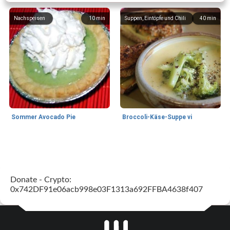
Nachspeisen
10
min
Suppen, Eintöpfe und Chili
40
min
Sommer Avocado Pie
Broccoli-Käse-Suppe vi
Kurs
35
min
Mittagessen / Snacks
15
min
Donate - Crypto:
0x742DF91e06acb998e03F1313a692FFBA4638f407