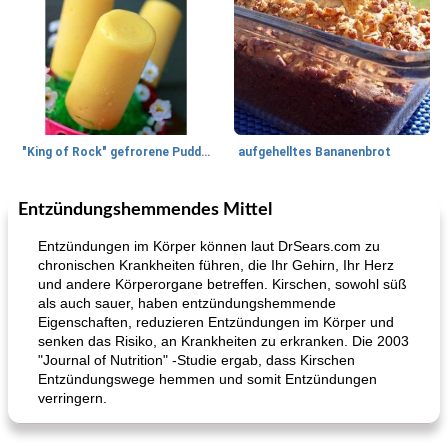
"King of Rock" gefrorene Pudding Pops
aufgehelltes Bananenbrot
Entzündungshemmendes Mittel
Mittagessen / Snacks
27
min
Potluck Desserts
50
min
Entzündungen im Körper können laut DrSears.com zu
chronischen Krankheiten führen, die Ihr Gehirn, Ihr Herz
und andere Körperorgane betreffen. Kirschen, sowohl süß
als auch sauer, haben entzündungshemmende
Eigenschaften, reduzieren Entzündungen im Körper und
senken das Risiko, an Krankheiten zu erkranken. Die 2003
"Journal of Nutrition" -Studie ergab, dass Kirschen
Entzündungswege hemmen und somit Entzündungen
verringern.
Hühnchen, Süßkartoffelsuppe
Bananen-Sahne-Torte mit Schokoladenglasur