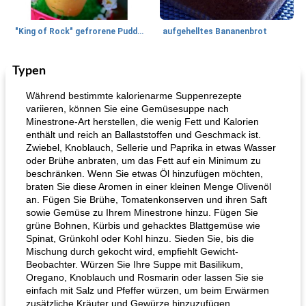
"King of Rock" gefrorene Pudding Pops
aufgehelltes Bananenbrot
Typen
Mittagessen / Snacks
27
min
Potluck Desserts
50
min
Während bestimmte kalorienarme Suppenrezepte
variieren, können Sie eine Gemüsesuppe nach
Minestrone-Art herstellen, die wenig Fett und Kalorien
enthält und reich an Ballaststoffen und Geschmack ist.
Zwiebel, Knoblauch, Sellerie und Paprika in etwas Wasser
oder Brühe anbraten, um das Fett auf ein Minimum zu
beschränken. Wenn Sie etwas Öl hinzufügen möchten,
braten Sie diese Aromen in einer kleinen Menge Olivenöl
an. Fügen Sie Brühe, Tomatenkonserven und ihren Saft
Hühnchen, Süßkartoffelsuppe
Bananen-Sahne-Torte mit Schokoladenglasur
sowie Gemüse zu Ihrem Minestrone hinzu. Fügen Sie
grüne Bohnen, Kürbis und gehacktes Blattgemüse wie
Spinat, Grünkohl oder Kohl hinzu. Sieden Sie, bis die
Mischung durch gekocht wird, empfiehlt Gewicht-
Beobachter. Würzen Sie Ihre Suppe mit Basilikum,
Oregano, Knoblauch und Rosmarin oder lassen Sie sie
einfach mit Salz und Pfeffer würzen, um beim Erwärmen
zusätzliche Kräuter und Gewürze hinzuzufügen.