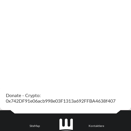
Donate - Crypto:
0x742DF91e06acb998e03F1313a692FFBA4638f407
SiteMap
Kontaktiere