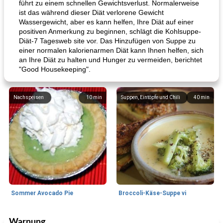
führt zu einem schnellen Gewichtsverlust. Normalerweise
ist das während dieser Diät verlorene Gewicht
Wassergewicht, aber es kann helfen, Ihre Diät auf einer
positiven Anmerkung zu beginnen, schlägt die Kohlsuppe-
Diät-7 Tagesweb site vor. Das Hinzufügen von Suppe zu
einer normalen kalorienarmen Diät kann Ihnen helfen, sich
an Ihre Diät zu halten und Hunger zu vermeiden, berichtet
"Good Housekeeping".
Nachspeisen
10
min
Suppen, Eintöpfe und Chili
40
min
Sommer Avocado Pie
Broccoli-Käse-Suppe vi
Warnung
Kurs
35
min
Mittagessen / Snacks
15
min