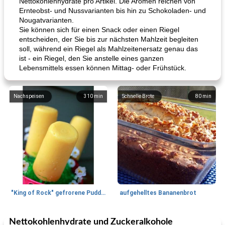
Nettokohlenhydrate pro Artikel. Die Aromen reichen von
Ernteobst- und Nussvarianten bis hin zu Schokoladen- und
Nougatvarianten.
Sie können sich für einen Snack oder einen Riegel
entscheiden, der Sie bis zur nächsten Mahlzeit begleiten
soll, während ein Riegel als Mahlzeitenersatz genau das
ist - ein Riegel, den Sie anstelle eines ganzen
Lebensmittels essen können Mittag- oder Frühstück.
Nachspeisen
310
min
Schnelle Brote
80
min
"King of Rock" gefrorene Pudding Pops
aufgehelltes Bananenbrot
Nettokohlenhydrate und Zuckeralkohole
Mittagessen / Snacks
27
min
Potluck Desserts
50
min