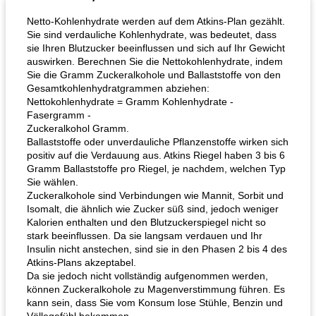
Netto-Kohlenhydrate werden auf dem Atkins-Plan gezählt.
Sie sind verdauliche Kohlenhydrate, was bedeutet, dass
sie Ihren Blutzucker beeinflussen und sich auf Ihr Gewicht
auswirken. Berechnen Sie die Nettokohlenhydrate, indem
Sie die Gramm Zuckeralkohole und Ballaststoffe von den
Gesamtkohlenhydratgrammen abziehen:
Nettokohlenhydrate = Gramm Kohlenhydrate -
Fasergramm -
Zuckeralkohol Gramm.
Hühnchen, Süßkartoffelsuppe
Bananen-Sahne-Torte mit Schokoladenglasur
Ballaststoffe oder unverdauliche Pflanzenstoffe wirken sich
positiv auf die Verdauung aus. Atkins Riegel haben 3 bis 6
Gramm Ballaststoffe pro Riegel, je nachdem, welchen Typ
Sie wählen.
Zuckeralkohole sind Verbindungen wie Mannit, Sorbit und
Isomalt, die ähnlich wie Zucker süß sind, jedoch weniger
Kalorien enthalten und den Blutzuckerspiegel nicht so
stark beeinflussen. Da sie langsam verdauen und Ihr
Insulin nicht anstechen, sind sie in den Phasen 2 bis 4 des
Atkins-Plans akzeptabel.
Da sie jedoch nicht vollständig aufgenommen werden,
können Zuckeralkohole zu Magenverstimmung führen. Es
kann sein, dass Sie vom Konsum lose Stühle, Benzin und