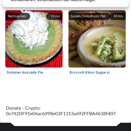
Nachspeisen
10
min
Suppen, Eintöpfe und Chili
40
min
Sommer Avocado Pie
Broccoli-Käse-Suppe vi
Kurs
35
min
Mittagessen / Snacks
15
min
Donate - Crypto:
0x742DF91e06acb998e03F1313a692FFBA4638f407