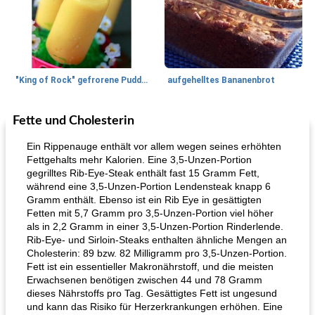
"King of Rock" gefrorene Pudding Pops
aufgehelltes Bananenbrot
Fette und Cholesterin
Mittagessen / Snacks
27
min
Potluck Desserts
50
min
Ein Rippenauge enthält vor allem wegen seines erhöhten
Fettgehalts mehr Kalorien. Eine 3,5-Unzen-Portion
gegrilltes Rib-Eye-Steak enthält fast 15 Gramm Fett,
während eine 3,5-Unzen-Portion Lendensteak knapp 6
Gramm enthält. Ebenso ist ein Rib Eye in gesättigten
Fetten mit 5,7 Gramm pro 3,5-Unzen-Portion viel höher
als in 2,2 Gramm in einer 3,5-Unzen-Portion Rinderlende.
Rib-Eye- und Sirloin-Steaks enthalten ähnliche Mengen an
Cholesterin: 89 bzw. 82 Milligramm pro 3,5-Unzen-Portion.
Hühnchen, Süßkartoffelsuppe
Bananen-Sahne-Torte mit Schokoladenglasur
Fett ist ein essentieller Makronährstoff, und die meisten
Erwachsenen benötigen zwischen 44 und 78 Gramm
dieses Nährstoffs pro Tag. Gesättigtes Fett ist ungesund
und kann das Risiko für Herzerkrankungen erhöhen. Eine