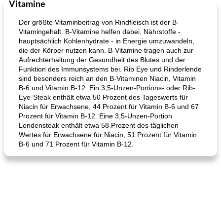
Vitamine
Kurs
35
min
Mittagessen / Snacks
15
min
Der größte Vitaminbeitrag von Rindfleisch ist der B-
Vitamingehalt. B-Vitamine helfen dabei, Nährstoffe -
hauptsächlich Kohlenhydrate - in Energie umzuwandeln,
die der Körper nutzen kann. B-Vitamine tragen auch zur
Aufrechterhaltung der Gesundheit des Blutes und der
Funktion des Immunsystems bei. Rib Eye und Rinderlende
sind besonders reich an den B-Vitaminen Niacin, Vitamin
B-6 und Vitamin B-12. Ein 3,5-Unzen-Portions- oder Rib-
Eye-Steak enthält etwa 50 Prozent des Tageswerts für
Karamell-Brownie-Kuchen
Cilantro-Curry-Hühnersalat
Niacin für Erwachsene, 44 Prozent für Vitamin B-6 und 67
Prozent für Vitamin B-12. Eine 3,5-Unzen-Portion
Lendensteak enthält etwa 58 Prozent des täglichen
Wertes für Erwachsene für Niacin, 51 Prozent für Vitamin
B-6 und 71 Prozent für Vitamin B-12.