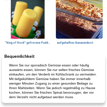
"King of Rock" gefrorene Pudding Pops
aufgehelltes Bananenbrot
Bequemlichkeit
Mittagessen / Snacks
27
min
Potluck Desserts
50
min
Wenn Sie nur sporadisch Gemüse essen oder häufig
auswärts essen, können Sie nur selten frisches Gemüse
einkaufen, um den Verderb im Kühlschrank zu vermeiden.
Mit tiefgekühltem Gemüse haben Sie immer innerhalb
weniger Minuten Zugang zu einer gesunden Beilage zu
Ihren Mahlzeiten. Wenn Sie jedoch regelmäßig zu Hause
kochen, können Sie frischen Spinat bevorzugen, der vor
dem Verzehr nicht aufgetaut werden muss.
Hühnchen, Süßkartoffelsuppe
Bananen-Sahne-Torte mit Schokoladenglasur