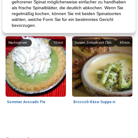
gefrorener Spinat möglicherweise einfacher zu handhaben
als frische Spinatblätter, die deutlich abkochen. Wenn Sie
regelmäßig kochen, können Sie mit beiden Spinatsorten
wählen, welche Form Sie für ein bestimmtes Gericht
bevorzugen.
Nachspeisen
10
min
Suppen, Eintöpfe und Chili
40
min
Sommer Avocado Pie
Broccoli-Käse-Suppe vi
Kurs
35
min
Mittagessen / Snacks
15
min