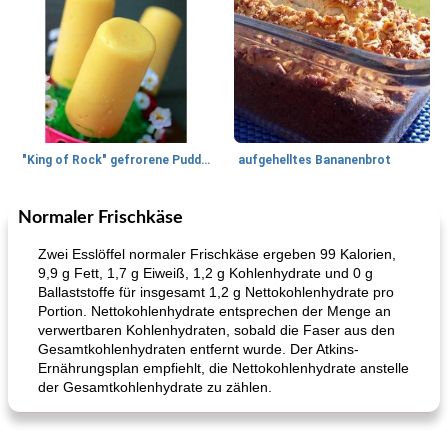
"King of Rock" gefrorene Pudding Pops
aufgehelltes Bananenbrot
Normaler Frischkäse
Mittagessen / Snacks
27
min
Potluck Desserts
50
min
Zwei Esslöffel normaler Frischkäse ergeben 99 Kalorien,
9,9 g Fett, 1,7 g Eiweiß, 1,2 g Kohlenhydrate und 0 g
Ballaststoffe für insgesamt 1,2 g Nettokohlenhydrate pro
Portion. Nettokohlenhydrate entsprechen der Menge an
verwertbaren Kohlenhydraten, sobald die Faser aus den
Gesamtkohlenhydraten entfernt wurde. Der Atkins-
Ernährungsplan empfiehlt, die Nettokohlenhydrate anstelle
der Gesamtkohlenhydrate zu zählen.
Hühnchen, Süßkartoffelsuppe
Bananen-Sahne-Torte mit Schokoladenglasur