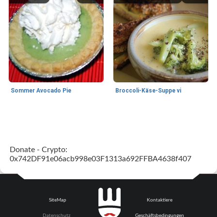
Sommer Avocado Pie
Broccoli-Käse-Suppe vi
Kurs
35
min
Mittagessen / Snacks
15
min
Donate - Crypto:
0x742DF91e06acb998e03F1313a692FFBA4638f407
SiteMap
Kontaktiere
Karamell-Brownie-Kuchen
Cilantro-Curry-Hühnersalat
Datenschutz
Geschäftsbedingungen