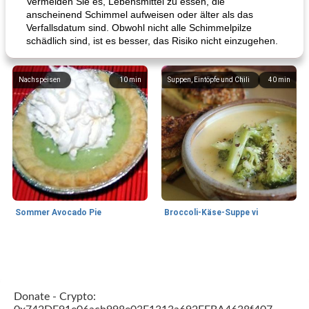
Vermeiden Sie es, Lebensmittel zu essen, die
anscheinend Schimmel aufweisen oder älter als das
Verfallsdatum sind. Obwohl nicht alle Schimmelpilze
schädlich sind, ist es besser, das Risiko nicht einzugehen.
Nachspeisen
10
min
Suppen, Eintöpfe und Chili
40
min
Sommer Avocado Pie
Broccoli-Käse-Suppe vi
Kurs
35
min
Mittagessen / Snacks
15
min
Donate - Crypto: