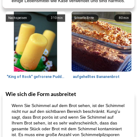
einige Lebensmittel wie Käse verwendet und sind harmlos.
Nachspeisen
310
min
Schnelle Brote
80
min
"King of Rock" gefrorene Pudding Pops
aufgehelltes Bananenbrot
Wie sich die Form ausbreitet
Mittagessen / Snacks
27
min
Potluck Desserts
50
min
Wenn Sie Schimmel auf dem Brot sehen, ist der Schimmel
nicht nur auf den sichtbaren Bereich beschränkt. Kung'u
sagt, dass Brot porös ist und wenn Sie Schimmel auf
Ihrem Brot sehen, ist es sehr wahrscheinlich, dass das
gesamte Stück oder Brot mit dem Schimmel kontaminiert
ist. Es muss eine große Anzahl von Schimmelpilzsporen