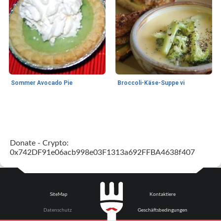
Sommer Avocado Pie
Broccoli-Käse-Suppe vi
Kurs
35
min
Mittagessen / Snacks
15
min
Donate - Crypto:
0x742DF91e06acb998e03F1313a692FFBA4638f407
SiteMap
Kontaktiere
Karamell-Brownie-Kuchen
Cilantro-Curry-Hühnersalat
Datenschutz
Geschäftsbedingungen