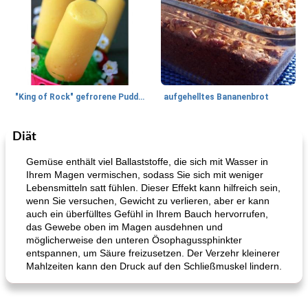
"King of Rock" gefrorene Pudding Pops
aufgehelltes Bananenbrot
Diät
Mittagessen / Snacks
27
min
Potluck Desserts
50
min
Gemüse enthält viel Ballaststoffe, die sich mit Wasser in
Ihrem Magen vermischen, sodass Sie sich mit weniger
Lebensmitteln satt fühlen. Dieser Effekt kann hilfreich sein,
wenn Sie versuchen, Gewicht zu verlieren, aber er kann
auch ein überfülltes Gefühl in Ihrem Bauch hervorrufen,
das Gewebe oben im Magen ausdehnen und
möglicherweise den unteren Ösophagussphinkter
entspannen, um Säure freizusetzen. Der Verzehr kleinerer
Mahlzeiten kann den Druck auf den Schließmuskel lindern.
Hühnchen, Süßkartoffelsuppe
Bananen-Sahne-Torte mit Schokoladenglasur