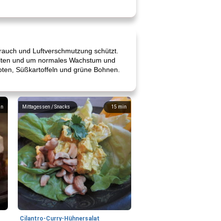
akrauch und Luftverschmutzung schützt.
halten und um normales Wachstum und
hoten, Süßkartoffeln und grüne Bohnen.
in
Mittagessen / Snacks
15
min
Cilantro-Curry-Hühnersalat