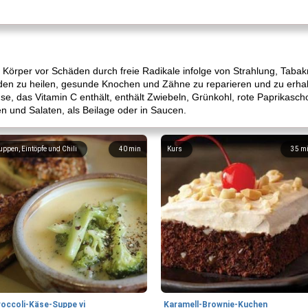
en Körper vor Schäden durch freie Radikale infolge von Strahlung, Tab
nden zu heilen, gesunde Knochen und Zähne zu reparieren und zu er
e, das Vitamin C enthält, enthält Zwiebeln, Grünkohl, rote Paprikasc
 und Salaten, als Beilage oder in Saucen.
uppen, Eintöpfe und Chili
40
min
Kurs
35
m
roccoli-Käse-Suppe vi
Karamell-Brownie-Kuchen