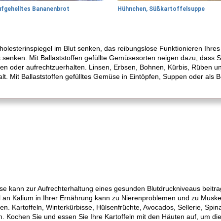
ufgehelltes Bananenbrot
Hühnchen, Süßkartoffelsuppe
Cholesterinspiegel im Blut senken, das reibungslose Funktionieren Ihre
enken. Mit Ballaststoffen gefüllte Gemüsesorten neigen dazu, dass Sie
en oder aufrechtzuerhalten. Linsen, Erbsen, Bohnen, Kürbis, Rüben u
. Mit Ballaststoffen gefülltes Gemüse in Eintöpfen, Suppen oder als 
e kann zur Aufrechterhaltung eines gesunden Blutdruckniveaus beitr
l an Kalium in Ihrer Ernährung kann zu Nierenproblemen und zu Musk
ren. Kartoffeln, Winterkürbisse, Hülsenfrüchte, Avocados, Sellerie, S
n. Kochen Sie und essen Sie Ihre Kartoffeln mit den Häuten auf, um die