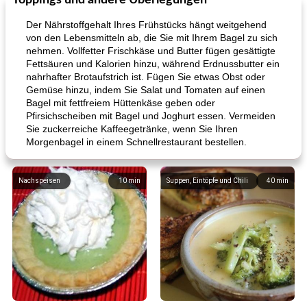
Toppings und andere Überlegungen
Der Nährstoffgehalt Ihres Frühstücks hängt weitgehend
von den Lebensmitteln ab, die Sie mit Ihrem Bagel zu sich
nehmen. Vollfetter Frischkäse und Butter fügen gesättigte
Fettsäuren und Kalorien hinzu, während Erdnussbutter ein
nahrhafter Brotaufstrich ist. Fügen Sie etwas Obst oder
Gemüse hinzu, indem Sie Salat und Tomaten auf einen
Bagel mit fettfreiem Hüttenkäse geben oder
Pfirsichscheiben mit Bagel und Joghurt essen. Vermeiden
Sie zuckerreiche Kaffeegetränke, wenn Sie Ihren
Morgenbagel in einem Schnellrestaurant bestellen.
Nachspeisen
10
min
Suppen, Eintöpfe und Chili
40
min