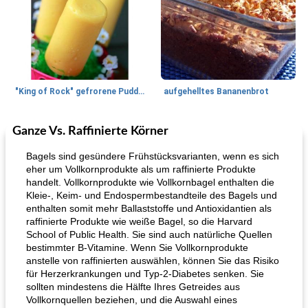
"King of Rock" gefrorene Pudding Pops
aufgehelltes Bananenbrot
Ganze Vs. Raffinierte Körner
Mittagessen / Snacks
27
min
Potluck Desserts
50
min
Bagels sind gesündere Frühstücksvarianten, wenn es sich
eher um Vollkornprodukte als um raffinierte Produkte
handelt. Vollkornprodukte wie Vollkornbagel enthalten die
Kleie-, Keim- und Endospermbestandteile des Bagels und
enthalten somit mehr Ballaststoffe und Antioxidantien als
raffinierte Produkte wie weiße Bagel, so die Harvard
School of Public Health. Sie sind auch natürliche Quellen
bestimmter B-Vitamine. Wenn Sie Vollkornprodukte
anstelle von raffinierten auswählen, können Sie das Risiko
Hühnchen, Süßkartoffelsuppe
Bananen-Sahne-Torte mit Schokoladenglasur
für Herzerkrankungen und Typ-2-Diabetes senken. Sie
sollten mindestens die Hälfte Ihres Getreides aus
Vollkornquellen beziehen, und die Auswahl eines