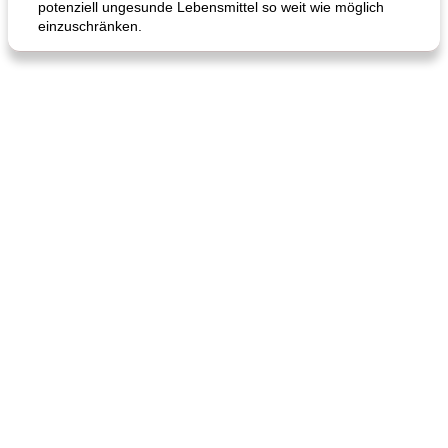
potenziell ungesunde Lebensmittel so weit wie möglich
Hühnchen, Süßkartoffelsuppe
Bananen-Sahne-Torte mit Schokoladenglasur
einzuschränken.