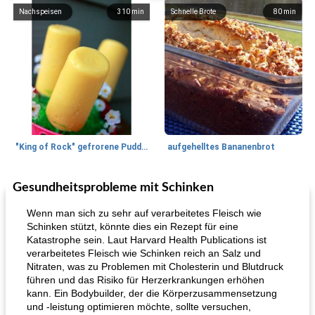
Nachspeisen
310
min
Schnelle Brote
80
min
"King of Rock" gefrorene Pudding Pops
aufgehelltes Bananenbrot
Gesundheitsprobleme mit Schinken
Mittagessen / Snacks
27
min
Potluck Desserts
50
min
Wenn man sich zu sehr auf verarbeitetes Fleisch wie
Schinken stützt, könnte dies ein Rezept für eine
Katastrophe sein. Laut Harvard Health Publications ist
verarbeitetes Fleisch wie Schinken reich an Salz und
Nitraten, was zu Problemen mit Cholesterin und Blutdruck
führen und das Risiko für Herzerkrankungen erhöhen
kann. Ein Bodybuilder, der die Körperzusammensetzung
und -leistung optimieren möchte, sollte versuchen,