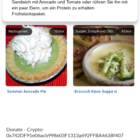
Sandwich mit Avocado und Tomate oder rühren Sie ihn mit
ein paar Eiern, um ein Protein zu erhalten.
Frühstückspaket.
Nachspeisen
10
min
Suppen, Eintöpfe und Chili
40
min
Sommer Avocado Pie
Broccoli-Käse-Suppe vi
Kurs
35
min
Mittagessen / Snacks
15
min
Donate - Crypto:
0x742DF91e06acb998e03F1313a692FFBA4638f407