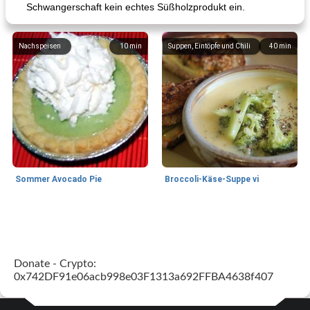
Schwangerschaft kein echtes Süßholzprodukt ein.
Nachspeisen
10
min
Suppen, Eintöpfe und Chili
40
min
Sommer Avocado Pie
Broccoli-Käse-Suppe vi
Kurs
35
min
Mittagessen / Snacks
15
min
Donate - Crypto:
0x742DF91e06acb998e03F1313a692FFBA4638f407