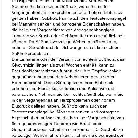
Flüssigkeitsretention und Kaliumverlust verursachen.
Nehmen Sie kein echtes Süßholz, wenn Sie in der
Vergangenheit an Herzproblemen oder hohem Blutdruck
gelitten haben. Süßholz kann auch den Testosteronspiegel
bei Männern senken und östrogene Eigenschaften haben,
die bei einer Vorgeschichte von östrogenabhängigen
Tumoren wie Brust- oder Gebärmutterkrebs schädlich sein
können. Da Süßholz vorzeitige Wehen auslösen kann,
nehmen Sie während der Schwangerschaft kein echtes
Süßholzprodukt ein.
Die Einnahme oder der Verzehr von echtem Süßholz, das
Glycyrrhizin länger als zwei Wochen enthält, kann zu
Pseudoaldosteronismus führen, der Ihre Empfindlichkeit
gegenüber einem von den Nebennieren produzierten
Hormon erhöht. Diese Störung kann Ihren Blutdruck
erhöhen und Flüssigkeitsretention und Kaliumverlust
verursachen. Nehmen Sie kein echtes Süßholz, wenn Sie
in der Vergangenheit an Herzproblemen oder hohem
Blutdruck gelitten haben. Süßholz kann auch den
Testosteronspiegel bei Männern senken und östrogene
Eigenschaften aufweisen, die bei einer Vorgeschichte von
östrogenabhängigen Tumoren wie Brust- oder
Gebärmutterkrebs schädlich sein können. Da Süßholz zu
vorzeitiger Wehen führen kann, nehmen Sie während der