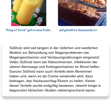
"King of Rock" gefrorene Pudding Pops
aufgehelltes Bananenbrot
Mittagessen / Snacks
27
min
Potluck Desserts
50
min
Süßholz wird seit langem in der östlichen und westlichen
Medizin zur Behandlung von Magenproblemen wie
Magengeschwüren und Verdauungsstörungen eingesetzt.
Volles Süßholz kann bei Halsschmerzen, Infektionen der
oberen Atemwege und Krebsgeschwüren im Mund helfen.
Ganzes Süßholz kann auch Vorteile beim Abnehmen
haben und, wenn es als Creme verwendet wird, dazu
beitragen, das Hautausschlag-Ekzem zu heilen. Keiner
dieser Vorteile wurde endgültig bewiesen, obwohl einige in
begrenzten klinischen Studien vielversprechend waren.
Hühnchen, Süßkartoffelsuppe
Bananen-Sahne-Torte mit Schokoladenglasur