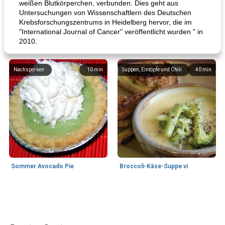
weißen Blutkörperchen, verbunden. Dies geht aus
Untersuchungen von Wissenschaftlern des Deutschen
Krebsforschungszentrums in Heidelberg hervor, die im
"International Journal of Cancer" veröffentlicht wurden " in
2010.
Nachspeisen
10
min
Suppen, Eintöpfe und Chili
40
min
Sommer Avocado Pie
Broccoli-Käse-Suppe vi
Kurs
35
min
Mittagessen / Snacks
15
min