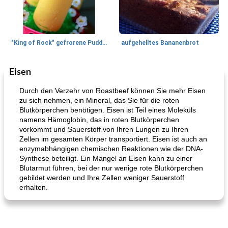
"King of Rock" gefrorene Pudding Pops
aufgehelltes Bananenbrot
Eisen
Mittagessen / Snacks
27
min
Potluck Desserts
50
min
Durch den Verzehr von Roastbeef können Sie mehr Eisen
zu sich nehmen, ein Mineral, das Sie für die roten
Blutkörperchen benötigen. Eisen ist Teil eines Moleküls
namens Hämoglobin, das in roten Blutkörperchen
vorkommt und Sauerstoff von Ihren Lungen zu Ihren
Zellen im gesamten Körper transportiert. Eisen ist auch an
enzymabhängigen chemischen Reaktionen wie der DNA-
Synthese beteiligt. Ein Mangel an Eisen kann zu einer
Blutarmut führen, bei der nur wenige rote Blutkörperchen
Hühnchen, Süßkartoffelsuppe
Bananen-Sahne-Torte mit Schokoladenglasur
gebildet werden und Ihre Zellen weniger Sauerstoff
erhalten.