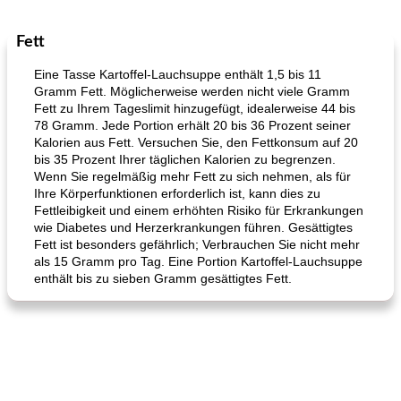
Fett
Mittagessen / Snacks
27
min
Potluck Desserts
50
min
Eine Tasse Kartoffel-Lauchsuppe enthält 1,5 bis 11
Gramm Fett. Möglicherweise werden nicht viele Gramm
Fett zu Ihrem Tageslimit hinzugefügt, idealerweise 44 bis
78 Gramm. Jede Portion erhält 20 bis 36 Prozent seiner
Kalorien aus Fett. Versuchen Sie, den Fettkonsum auf 20
bis 35 Prozent Ihrer täglichen Kalorien zu begrenzen.
Wenn Sie regelmäßig mehr Fett zu sich nehmen, als für
Ihre Körperfunktionen erforderlich ist, kann dies zu
Fettleibigkeit und einem erhöhten Risiko für Erkrankungen
Hühnchen, Süßkartoffelsuppe
Bananen-Sahne-Torte mit Schokoladenglasur
wie Diabetes und Herzerkrankungen führen. Gesättigtes
Fett ist besonders gefährlich; Verbrauchen Sie nicht mehr
als 15 Gramm pro Tag. Eine Portion Kartoffel-Lauchsuppe
enthält bis zu sieben Gramm gesättigtes Fett.