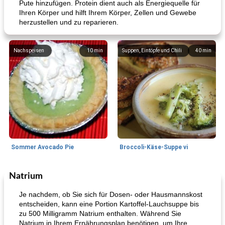
Pute hinzufügen. Protein dient auch als Energiequelle für
Ihren Körper und hilft Ihrem Körper, Zellen und Gewebe
herzustellen und zu reparieren.
Nachspeisen
10
min
Suppen, Eintöpfe und Chili
40
min
Sommer Avocado Pie
Broccoli-Käse-Suppe vi
Natrium
Kurs
35
min
Mittagessen / Snacks
15
min
Je nachdem, ob Sie sich für Dosen- oder Hausmannskost
entscheiden, kann eine Portion Kartoffel-Lauchsuppe bis
zu 500 Milligramm Natrium enthalten. Während Sie
Natrium in Ihrem Ernährungsplan benötigen, um Ihre