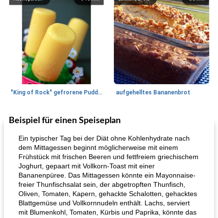
"King of Rock" gefrorene Pudding Pops
aufgehelltes Bananenbrot
Beispiel für einen Speiseplan
Mittagessen / Snacks
27
min
Potluck Desserts
50
min
Ein typischer Tag bei der Diät ohne Kohlenhydrate nach
dem Mittagessen beginnt möglicherweise mit einem
Frühstück mit frischen Beeren und fettfreiem griechischem
Joghurt, gepaart mit Vollkorn-Toast mit einer
Bananenpüree. Das Mittagessen könnte ein Mayonnaise-
freier Thunfischsalat sein, der abgetropften Thunfisch,
Oliven, Tomaten, Kapern, gehackte Schalotten, gehacktes
Blattgemüse und Vollkornnudeln enthält. Lachs, serviert
mit Blumenkohl, Tomaten, Kürbis und Paprika, könnte das
Hühnchen, Süßkartoffelsuppe
Bananen-Sahne-Torte mit Schokoladenglasur