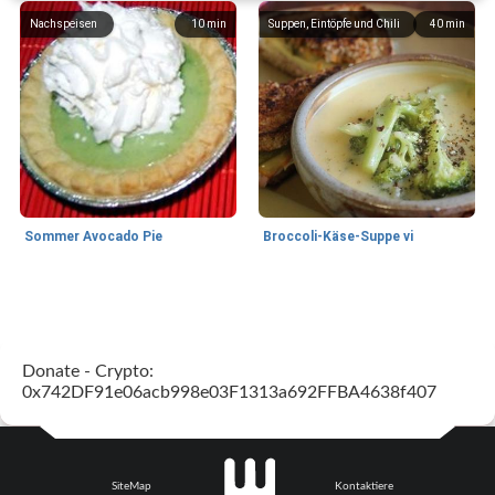
Nachspeisen
10
min
Suppen, Eintöpfe und Chili
40
min
Sommer Avocado Pie
Broccoli-Käse-Suppe vi
Kurs
35
min
Mittagessen / Snacks
15
min
Donate - Crypto:
0x742DF91e06acb998e03F1313a692FFBA4638f407
SiteMap
Kontaktiere