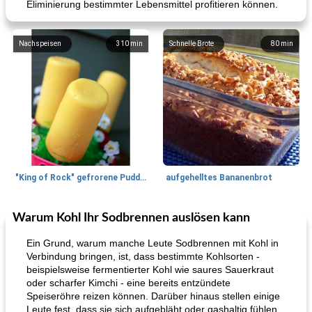
Eliminierung bestimmter Lebensmittel profitieren können.
Nachspeisen
310
min
Schnelle Brote
80
min
"King of Rock" gefrorene Pudding Pops
aufgehelltes Bananenbrot
Warum Kohl Ihr Sodbrennen auslösen kann
Mittagessen / Snacks
27
min
Potluck Desserts
50
min
Ein Grund, warum manche Leute Sodbrennen mit Kohl in
Verbindung bringen, ist, dass bestimmte Kohlsorten -
beispielsweise fermentierter Kohl wie saures Sauerkraut
oder scharfer Kimchi - eine bereits entzündete
Speiseröhre reizen können. Darüber hinaus stellen einige
Leute fest, dass sie sich aufgebläht oder gashaltig fühlen,