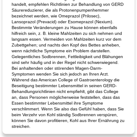
handelt, empfehlen Richtlinien zur Behandlung von GERD
Säurereduzierer, die als Protonenpumpenhemmer
bezeichnet werden, wie Omeprazol (Prilosec),
Lansoprazol (Prevacid) oder Esomeprazol (Nexium).
Bestimmte Veränderungen zu Hause können ebenfalls
hilfreich sein, z. B. kleine Mahlzeiten zu sich nehmen und
langsam essen. Vermeiden von Mahlzeiten kurz vor dem
Zubettgehen; und nachts den Kopf des Bettes anheben,
wenn nächtliche Symptome ein Problem darstellen.
Gelegentliches Sodbrennen, Fettleibigkeit und Blähungen
sind sehr häufig und in der Regel nicht schwerwiegend.
Bei anhaltenden oder störenden Magen-Darm-
Symptomen wenden Sie sich jedoch an Ihren Arzt.
Während das American College of Gastroenterology die
Beseitigung bestimmter Lebensmittel in seinen GERD-
Behandlungsrichtlinien nicht empfiehlt, gibt das College
an, dass Personen möglicherweise feststellen, dass das
Essen bestimmter Lebensmittel ihre Symptome
verschlimmert. Wenn Sie also das Gefühl haben, dass Sie
beim Verzehr von Kohl ständig Sodbrennen verspüren,
können Sie davon profitieren, Kohl aus Ihrer Ernährung zu
streichen.