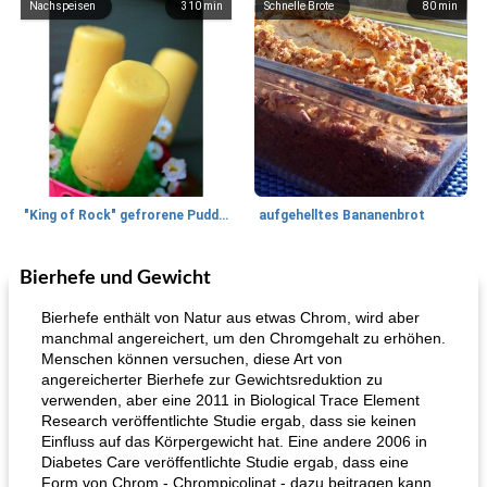
Nachspeisen
310
min
Schnelle Brote
80
min
"King of Rock" gefrorene Pudding Pops
aufgehelltes Bananenbrot
Bierhefe und Gewicht
Mittagessen / Snacks
27
min
Potluck Desserts
50
min
Bierhefe enthält von Natur aus etwas Chrom, wird aber
manchmal angereichert, um den Chromgehalt zu erhöhen.
Menschen können versuchen, diese Art von
angereicherter Bierhefe zur Gewichtsreduktion zu
verwenden, aber eine 2011 in Biological Trace Element
Research veröffentlichte Studie ergab, dass sie keinen
Einfluss auf das Körpergewicht hat. Eine andere 2006 in
Diabetes Care veröffentlichte Studie ergab, dass eine
Form von Chrom - Chrompicolinat - dazu beitragen kann,
Hühnchen, Süßkartoffelsuppe
Bananen-Sahne-Torte mit Schokoladenglasur