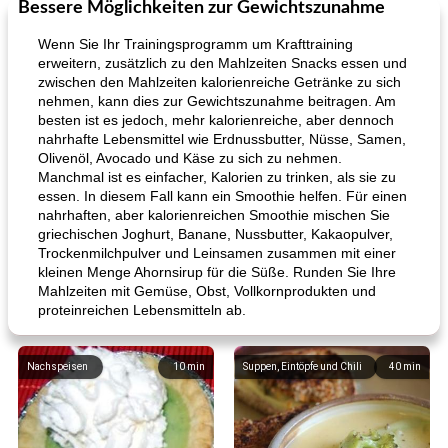
Bessere Möglichkeiten zur Gewichtszunahme
Wenn Sie Ihr Trainingsprogramm um Krafttraining
erweitern, zusätzlich zu den Mahlzeiten Snacks essen und
zwischen den Mahlzeiten kalorienreiche Getränke zu sich
nehmen, kann dies zur Gewichtszunahme beitragen. Am
besten ist es jedoch, mehr kalorienreiche, aber dennoch
nahrhafte Lebensmittel wie Erdnussbutter, Nüsse, Samen,
Olivenöl, Avocado und Käse zu sich zu nehmen.
Manchmal ist es einfacher, Kalorien zu trinken, als sie zu
essen. In diesem Fall kann ein Smoothie helfen. Für einen
nahrhaften, aber kalorienreichen Smoothie mischen Sie
griechischen Joghurt, Banane, Nussbutter, Kakaopulver,
Trockenmilchpulver und Leinsamen zusammen mit einer
kleinen Menge Ahornsirup für die Süße. Runden Sie Ihre
Mahlzeiten mit Gemüse, Obst, Vollkornprodukten und
proteinreichen Lebensmitteln ab.
Nachspeisen
10
min
Suppen, Eintöpfe und Chili
40
min