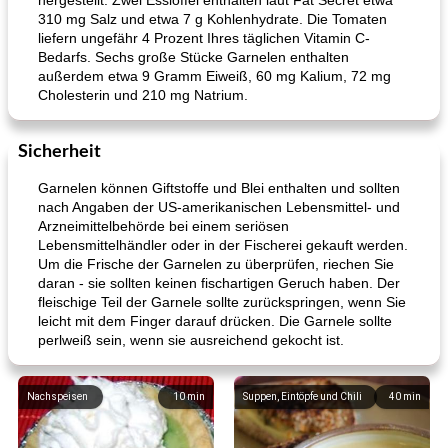
hergestellt. Zwei Esslöffel enthalten laut Fat Secret etwa
310 mg Salz und etwa 7 g Kohlenhydrate. Die Tomaten
liefern ungefähr 4 Prozent Ihres täglichen Vitamin C-
Bedarfs. Sechs große Stücke Garnelen enthalten
außerdem etwa 9 Gramm Eiweiß, 60 mg Kalium, 72 mg
Cholesterin und 210 mg Natrium.
Sicherheit
Garnelen können Giftstoffe und Blei enthalten und sollten
nach Angaben der US-amerikanischen Lebensmittel- und
Arzneimittelbehörde bei einem seriösen
Lebensmittelhändler oder in der Fischerei gekauft werden.
Um die Frische der Garnelen zu überprüfen, riechen Sie
daran - sie sollten keinen fischartigen Geruch haben. Der
fleischige Teil der Garnele sollte zurückspringen, wenn Sie
leicht mit dem Finger darauf drücken. Die Garnele sollte
perlweiß sein, wenn sie ausreichend gekocht ist.
Nachspeisen
10
min
Suppen, Eintöpfe und Chili
40
min