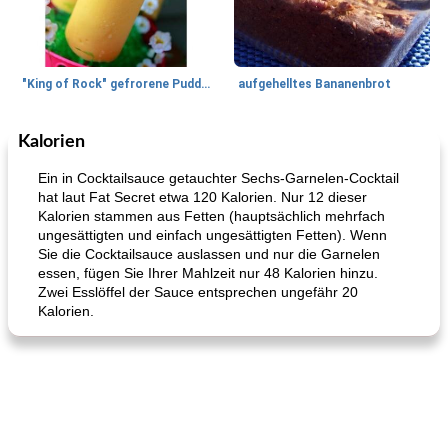
"King of Rock" gefrorene Pudding Pops
aufgehelltes Bananenbrot
Kalorien
Mittagessen / Snacks
27
min
Potluck Desserts
50
min
Ein in Cocktailsauce getauchter Sechs-Garnelen-Cocktail
hat laut Fat Secret etwa 120 Kalorien. Nur 12 dieser
Kalorien stammen aus Fetten (hauptsächlich mehrfach
ungesättigten und einfach ungesättigten Fetten). Wenn
Sie die Cocktailsauce auslassen und nur die Garnelen
essen, fügen Sie Ihrer Mahlzeit nur 48 Kalorien hinzu.
Zwei Esslöffel der Sauce entsprechen ungefähr 20
Kalorien.
Hühnchen, Süßkartoffelsuppe
Bananen-Sahne-Torte mit Schokoladenglasur