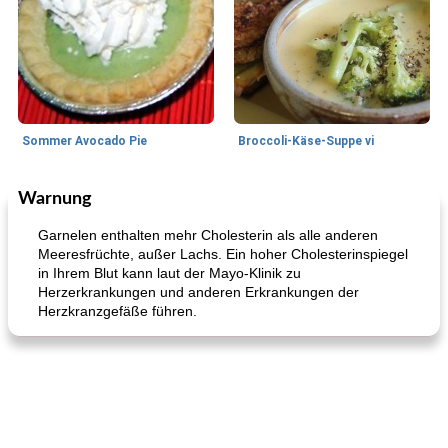
Sommer Avocado Pie
Broccoli-Käse-Suppe vi
Warnung
Kurs
35
min
Mittagessen / Snacks
15
min
Garnelen enthalten mehr Cholesterin als alle anderen
Meeresfrüchte, außer Lachs. Ein hoher Cholesterinspiegel
in Ihrem Blut kann laut der Mayo-Klinik zu
Herzerkrankungen und anderen Erkrankungen der
Herzkranzgefäße führen.
Karamell-Brownie-Kuchen
Cilantro-Curry-Hühnersalat