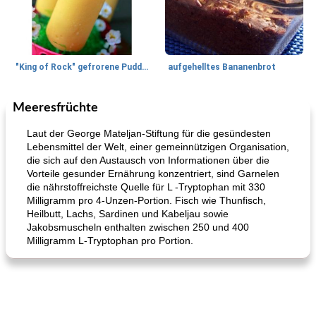
"King of Rock" gefrorene Pudding Pops
aufgehelltes Bananenbrot
Meeresfrüchte
Mittagessen / Snacks
27
min
Potluck Desserts
50
min
Laut der George Mateljan-Stiftung für die gesündesten
Lebensmittel der Welt, einer gemeinnützigen Organisation,
die sich auf den Austausch von Informationen über die
Vorteile gesunder Ernährung konzentriert, sind Garnelen
die nährstoffreichste Quelle für L -Tryptophan mit 330
Milligramm pro 4-Unzen-Portion. Fisch wie Thunfisch,
Heilbutt, Lachs, Sardinen und Kabeljau sowie
Jakobsmuscheln enthalten zwischen 250 und 400
Milligramm L-Tryptophan pro Portion.
Hühnchen, Süßkartoffelsuppe
Bananen-Sahne-Torte mit Schokoladenglasur