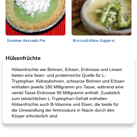
Sommer Avocado Pie
Broccoli-Käse-Suppe vi
Hülsenfrüchte
Kurs
35
min
Mittagessen / Snacks
15
min
Hülsenfrüchte wie Bohnen, Erbsen, Erdnüsse und Linsen
bieten eine faser- und proteinreiche Quelle für L-
Tryptophan. Kidneybohnen, schwarze Bohnen und Erbsen
enthalten jeweils 180 Milligramm pro Tasse, während eine
viertel Tasse Erdnüsse 90 Milligramm enthält. Zusätzlich
zum tatsächlichen L-Tryptophan-Gehalt enthalten
Hülsenfrüchte auch B-Vitamine und Eisen, die beide für
die Umwandlung der Aminosäure in Niacin durch den
Körper erforderlich sind.
Karamell-Brownie-Kuchen
Cilantro-Curry-Hühnersalat