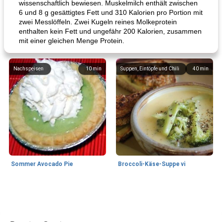
wissenschaftlich bewiesen. Muskelmilch enthält zwischen
6 und 8 g gesättigtes Fett und 310 Kalorien pro Portion mit
zwei Messlöffeln. Zwei Kugeln reines Molkeprotein
enthalten kein Fett und ungefähr 200 Kalorien, zusammen
mit einer gleichen Menge Protein.
Nachspeisen
10
min
Suppen, Eintöpfe und Chili
40
min
Sommer Avocado Pie
Broccoli-Käse-Suppe vi
Kurs
35
min
Mittagessen / Snacks
15
min