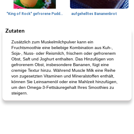
"King of Rock" gefrorene Pudding Pops
aufgehelltes Bananenbrot
Zutaten
Mittagessen / Snacks
27
min
Potluck Desserts
50
min
Zusätzlich zum Muskelmilchpulver kann ein
Fruchtsmoothie eine beliebige Kombination aus Kuh-,
Soja-, Nuss- oder Reismilch, frischem oder gefrorenem
Obst, Saft und Joghurt enthalten. Das Hinzufügen von
gefrorenem Obst, insbesondere Bananen, fügt eine
cremige Textur hinzu. Während Muscle Milk eine Reihe
von zugesetzten Vitaminen und Mineralstoffen enthält,
können Sie Leinsamenöl oder eine Mahlzeit hinzufügen,
um den Omega-3-Fettsäuregehalt Ihres Smoothies zu
Hühnchen, Süßkartoffelsuppe
Bananen-Sahne-Torte mit Schokoladenglasur
steigern.