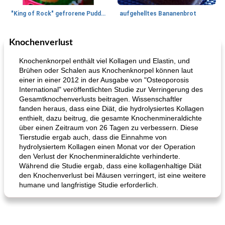
"King of Rock" gefrorene Pudding Pops
aufgehelltes Bananenbrot
Knochenverlust
Mittagessen / Snacks
27
min
Potluck Desserts
50
min
Knochenknorpel enthält viel Kollagen und Elastin, und
Brühen oder Schalen aus Knochenknorpel können laut
einer in einer 2012 in der Ausgabe von "Osteoporosis
International" veröffentlichten Studie zur Verringerung des
Gesamtknochenverlusts beitragen. Wissenschaftler
fanden heraus, dass eine Diät, die hydrolysiertes Kollagen
enthielt, dazu beitrug, die gesamte Knochenmineraldichte
über einen Zeitraum von 26 Tagen zu verbessern. Diese
Tierstudie ergab auch, dass die Einnahme von
Hühnchen, Süßkartoffelsuppe
Bananen-Sahne-Torte mit Schokoladenglasur
hydrolysiertem Kollagen einen Monat vor der Operation
den Verlust der Knochenmineraldichte verhinderte.
Während die Studie ergab, dass eine kollagenhaltige Diät
den Knochenverlust bei Mäusen verringert, ist eine weitere
humane und langfristige Studie erforderlich.