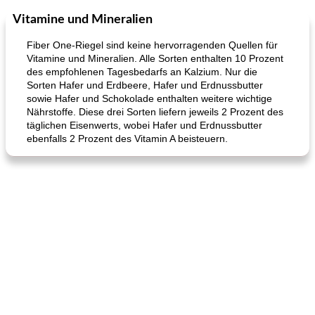
Vitamine und Mineralien
Kurs
35
min
Mittagessen / Snacks
15
min
Fiber One-Riegel sind keine hervorragenden Quellen für
Vitamine und Mineralien. Alle Sorten enthalten 10 Prozent
des empfohlenen Tagesbedarfs an Kalzium. Nur die
Sorten Hafer und Erdbeere, Hafer und Erdnussbutter
sowie Hafer und Schokolade enthalten weitere wichtige
Nährstoffe. Diese drei Sorten liefern jeweils 2 Prozent des
täglichen Eisenwerts, wobei Hafer und Erdnussbutter
ebenfalls 2 Prozent des Vitamin A beisteuern.
Karamell-Brownie-Kuchen
Cilantro-Curry-Hühnersalat