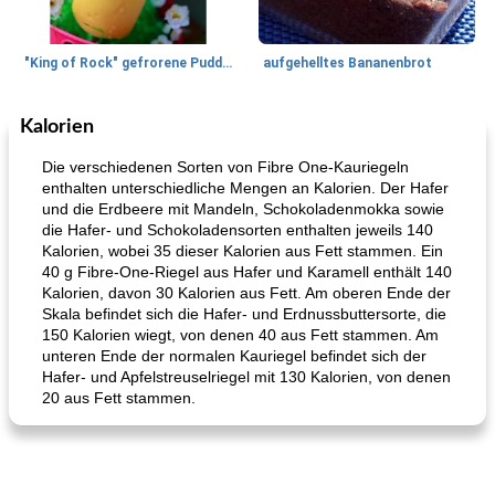
"King of Rock" gefrorene Pudding Pops
aufgehelltes Bananenbrot
Kalorien
Mittagessen / Snacks
27
min
Potluck Desserts
50
min
Die verschiedenen Sorten von Fibre One-Kauriegeln
enthalten unterschiedliche Mengen an Kalorien. Der Hafer
und die Erdbeere mit Mandeln, Schokoladenmokka sowie
die Hafer- und Schokoladensorten enthalten jeweils 140
Kalorien, wobei 35 dieser Kalorien aus Fett stammen. Ein
40 g Fibre-One-Riegel aus Hafer und Karamell enthält 140
Kalorien, davon 30 Kalorien aus Fett. Am oberen Ende der
Skala befindet sich die Hafer- und Erdnussbuttersorte, die
150 Kalorien wiegt, von denen 40 aus Fett stammen. Am
Hühnchen, Süßkartoffelsuppe
Bananen-Sahne-Torte mit Schokoladenglasur
unteren Ende der normalen Kauriegel befindet sich der
Hafer- und Apfelstreuselriegel mit 130 Kalorien, von denen
20 aus Fett stammen.