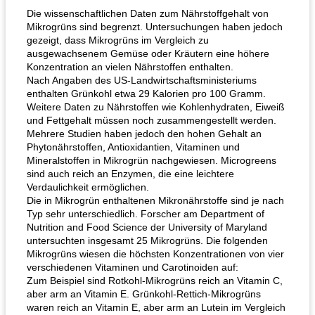
Die wissenschaftlichen Daten zum Nährstoffgehalt von
Mikrogrüns sind begrenzt. Untersuchungen haben jedoch
gezeigt, dass Mikrogrüns im Vergleich zu
ausgewachsenem Gemüse oder Kräutern eine höhere
Konzentration an vielen Nährstoffen enthalten.
Nach Angaben des US-Landwirtschaftsministeriums
enthalten Grünkohl etwa 29 Kalorien pro 100 Gramm.
Weitere Daten zu Nährstoffen wie Kohlenhydraten, Eiweiß
und Fettgehalt müssen noch zusammengestellt werden.
Mehrere Studien haben jedoch den hohen Gehalt an
Phytonährstoffen, Antioxidantien, Vitaminen und
Mineralstoffen in Mikrogrün nachgewiesen. Microgreens
sind auch reich an Enzymen, die eine leichtere
Verdaulichkeit ermöglichen.
Die in Mikrogrün enthaltenen Mikronährstoffe sind je nach
Typ sehr unterschiedlich. Forscher am Department of
Nutrition and Food Science der University of Maryland
untersuchten insgesamt 25 Mikrogrüns. Die folgenden
Mikrogrüns wiesen die höchsten Konzentrationen von vier
verschiedenen Vitaminen und Carotinoiden auf:
Zum Beispiel sind Rotkohl-Mikrogrüns reich an Vitamin C,
aber arm an Vitamin E. Grünkohl-Rettich-Mikrogrüns
waren reich an Vitamin E, aber arm an Lutein im Vergleich