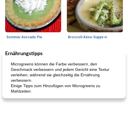
Sommer Avocado Pie
Broccoli-Käse-Suppe vi
Ernährungstipps
Kurs
35
min
Mittagessen / Snacks
15
min
Microgreens können die Farbe verbessern, den
Geschmack verbessern und jedem Gericht eine Textur
verleihen, während sie gleichzeitig die Ernährung
verbessern.
Einige Tipps zum Hinzufügen von Microgreens zu
Mahlzeiten:
Karamell-Brownie-Kuchen
Cilantro-Curry-Hühnersalat