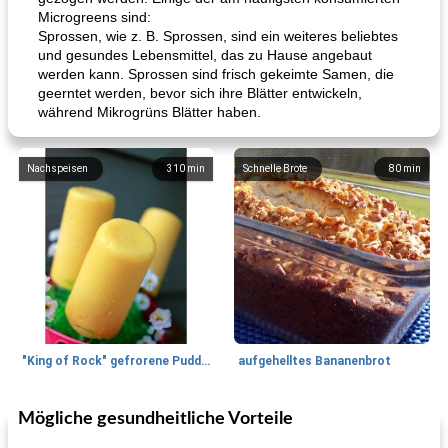
Microgreens sind:
Sprossen, wie z. B. Sprossen, sind ein weiteres beliebtes
und gesundes Lebensmittel, das zu Hause angebaut
werden kann. Sprossen sind frisch gekeimte Samen, die
geerntet werden, bevor sich ihre Blätter entwickeln,
während Mikrogrüns Blätter haben.
Nachspeisen
310
min
Schnelle Brote
80
min
"King of Rock" gefrorene Pudding Pops
aufgehelltes Bananenbrot
Mögliche gesundheitliche Vorteile
Mittagessen / Snacks
27
min
Potluck Desserts
50
min