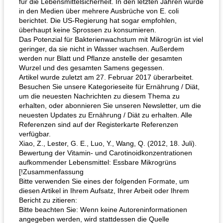
für die Lebensmittelsicherheit. In den letzten Jahren wurde
in den Medien über mehrere Ausbrüche von E. coli
berichtet. Die US-Regierung hat sogar empfohlen,
überhaupt keine Sprossen zu konsumieren.
Das Potenzial für Bakterienwachstum mit Mikrogrün ist viel
geringer, da sie nicht in Wasser wachsen. Außerdem
werden nur Blatt und Pflanze anstelle der gesamten
Wurzel und des gesamten Samens gegessen.
Artikel wurde zuletzt am 27. Februar 2017 überarbeitet.
Besuchen Sie unsere Kategorieseite für Ernährung / Diät,
um die neuesten Nachrichten zu diesem Thema zu
erhalten, oder abonnieren Sie unseren Newsletter, um die
neuesten Updates zu Ernährung / Diät zu erhalten. Alle
Referenzen sind auf der Registerkarte Referenzen
verfügbar.
Xiao, Z., Lester, G. E., Luo, Y., Wang, Q. (2012, 18. Juli).
Bewertung der Vitamin- und Carotinoidkonzentrationen
aufkommender Lebensmittel: Essbare Mikrogrüns
[!Zusammenfassung
Bitte verwenden Sie eines der folgenden Formate, um
diesen Artikel in Ihrem Aufsatz, Ihrer Arbeit oder Ihrem
Bericht zu zitieren:
Bitte beachten Sie: Wenn keine Autoreninformationen
angegeben werden, wird stattdessen die Quelle