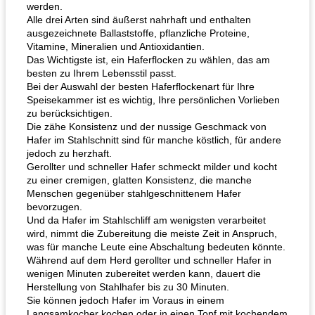
werden.
Alle drei Arten sind äußerst nahrhaft und enthalten
ausgezeichnete Ballaststoffe, pflanzliche Proteine,
Vitamine, Mineralien und Antioxidantien.
Das Wichtigste ist, ein Haferflocken zu wählen, das am
besten zu Ihrem Lebensstil passt.
Bei der Auswahl der besten Haferflockenart für Ihre
Speisekammer ist es wichtig, Ihre persönlichen Vorlieben
zu berücksichtigen.
Die zähe Konsistenz und der nussige Geschmack von
Hafer im Stahlschnitt sind für manche köstlich, für andere
jedoch zu herzhaft.
Gerollter und schneller Hafer schmeckt milder und kocht
zu einer cremigen, glatten Konsistenz, die manche
Menschen gegenüber stahlgeschnittenem Hafer
bevorzugen.
Und da Hafer im Stahlschliff am wenigsten verarbeitet
wird, nimmt die Zubereitung die meiste Zeit in Anspruch,
was für manche Leute eine Abschaltung bedeuten könnte.
Während auf dem Herd gerollter und schneller Hafer in
wenigen Minuten zubereitet werden kann, dauert die
Herstellung von Stahlhafer bis zu 30 Minuten.
Sie können jedoch Hafer im Voraus in einem
Langsamkocher kochen oder in einen Topf mit kochendem