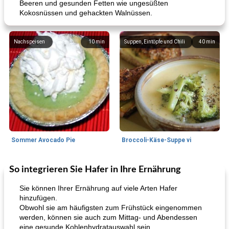
Beeren und gesunden Fetten wie ungesüßten
Kokosnüssen und gehackten Walnüssen.
Nachspeisen
10
min
Suppen, Eintöpfe und Chili
40
min
Sommer Avocado Pie
Broccoli-Käse-Suppe vi
So integrieren Sie Hafer in Ihre Ernährung
Kurs
35
min
Mittagessen / Snacks
15
min
Sie können Ihrer Ernährung auf viele Arten Hafer
hinzufügen.
Obwohl sie am häufigsten zum Frühstück eingenommen
werden, können sie auch zum Mittag- und Abendessen
eine gesunde Kohlenhydratauswahl sein.