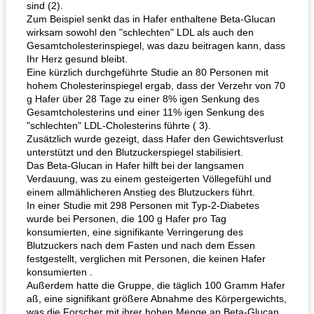
sind (2).
Zum Beispiel senkt das in Hafer enthaltene Beta-Glucan
wirksam sowohl den "schlechten" LDL als auch den
Gesamtcholesterinspiegel, was dazu beitragen kann, dass
Ihr Herz gesund bleibt.
Eine kürzlich durchgeführte Studie an 80 Personen mit
hohem Cholesterinspiegel ergab, dass der Verzehr von 70
g Hafer über 28 Tage zu einer 8% igen Senkung des
Gesamtcholesterins und einer 11% igen Senkung des
"schlechten" LDL-Cholesterins führte ( 3).
Zusätzlich wurde gezeigt, dass Hafer den Gewichtsverlust
unterstützt und den Blutzuckerspiegel stabilisiert.
Das Beta-Glucan in Hafer hilft bei der langsamen
Verdauung, was zu einem gesteigerten Völlegefühl und
einem allmählicheren Anstieg des Blutzuckers führt.
In einer Studie mit 298 Personen mit Typ-2-Diabetes
wurde bei Personen, die 100 g Hafer pro Tag
konsumierten, eine signifikante Verringerung des
Blutzuckers nach dem Fasten und nach dem Essen
festgestellt, verglichen mit Personen, die keinen Hafer
konsumierten .
Außerdem hatte die Gruppe, die täglich 100 Gramm Hafer
aß, eine signifikant größere Abnahme des Körpergewichts,
was die Forscher mit ihrer hohen Menge an Beta-Glucan