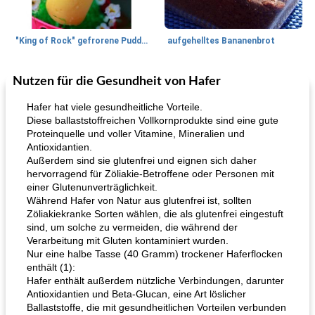
"King of Rock" gefrorene Pudding Pops
aufgehelltes Bananenbrot
Nutzen für die Gesundheit von Hafer
Mittagessen / Snacks
27
min
Potluck Desserts
50
min
Hafer hat viele gesundheitliche Vorteile.
Diese ballaststoffreichen Vollkornprodukte sind eine gute
Proteinquelle und voller Vitamine, Mineralien und
Antioxidantien.
Außerdem sind sie glutenfrei und eignen sich daher
hervorragend für Zöliakie-Betroffene oder Personen mit
einer Glutenunverträglichkeit.
Während Hafer von Natur aus glutenfrei ist, sollten
Zöliakiekranke Sorten wählen, die als glutenfrei eingestuft
Hühnchen, Süßkartoffelsuppe
Bananen-Sahne-Torte mit Schokoladenglasur
sind, um solche zu vermeiden, die während der
Verarbeitung mit Gluten kontaminiert wurden.
Nur eine halbe Tasse (40 Gramm) trockener Haferflocken
enthält (1):
Hafer enthält außerdem nützliche Verbindungen, darunter
Antioxidantien und Beta-Glucan, eine Art löslicher
Ballaststoffe, die mit gesundheitlichen Vorteilen verbunden