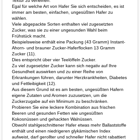
Textur zu verleihen.
Egal für welche Art von Hafer Sie sich entscheiden, es ist
immer am besten, einfachen, ungesüßten Hafer zu
wählen.
Viele abgepackte Sorten enthalten viel zugesetzten
Zucker, was sie zu einer ungesunden Wahl beim
Frühstück macht.
Beispielsweise enthält eine Packung (43 Gramm) Instant-
Ahorn- und brauner Zucker-Haferflocken 13 Gramm
Zucker (11).
Dies entspricht über vier Teelöffeln Zucker.
Zu viel zugesetzter Zucker kann sich negativ auf Ihre
Gesundheit auswirken und zu einer Reihe von
Erkrankungen führen, darunter Herzkrankheiten, Diabetes
und Fettleibigkeit (12).
Aus diesem Grund ist es am besten, ungesüßten Hafern
eigene Zutaten und Aromen zuzusetzen, um die
Zuckerzugabe auf ein Minimum zu beschränken.
Probieren Sie eine leckere Kombination aus frischen
Beeren und gesunden Fetten wie ungesüßten
Kokosnüssen und gehackten Walnüssen.
Obwohl stahlgeschnittener Hafer etwas mehr Ballaststoffe
enthält und einen niedrigeren glykämischen Index
aufweist, darf gerollter und schneller Hafer nicht rabattiert