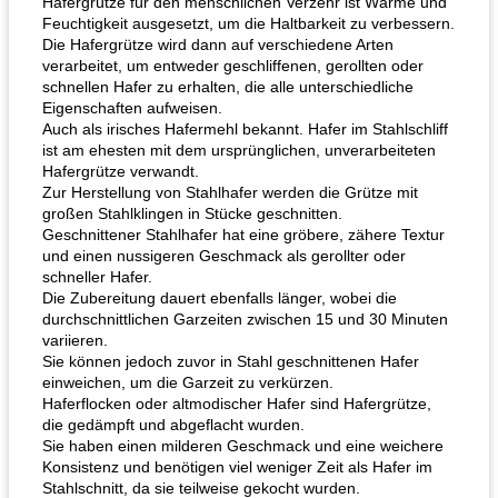
Hafergrütze für den menschlichen Verzehr ist Wärme und
Feuchtigkeit ausgesetzt, um die Haltbarkeit zu verbessern.
Die Hafergrütze wird dann auf verschiedene Arten
verarbeitet, um entweder geschliffenen, gerollten oder
schnellen Hafer zu erhalten, die alle unterschiedliche
Eigenschaften aufweisen.
Auch als irisches Hafermehl bekannt. Hafer im Stahlschliff
ist am ehesten mit dem ursprünglichen, unverarbeiteten
Hafergrütze verwandt.
Zur Herstellung von Stahlhafer werden die Grütze mit
großen Stahlklingen in Stücke geschnitten.
Geschnittener Stahlhafer hat eine gröbere, zähere Textur
und einen nussigeren Geschmack als gerollter oder
schneller Hafer.
Die Zubereitung dauert ebenfalls länger, wobei die
durchschnittlichen Garzeiten zwischen 15 und 30 Minuten
variieren.
Sie können jedoch zuvor in Stahl geschnittenen Hafer
einweichen, um die Garzeit zu verkürzen.
Haferflocken oder altmodischer Hafer sind Hafergrütze,
die gedämpft und abgeflacht wurden.
Sie haben einen milderen Geschmack und eine weichere
Konsistenz und benötigen viel weniger Zeit als Hafer im
Stahlschnitt, da sie teilweise gekocht wurden.