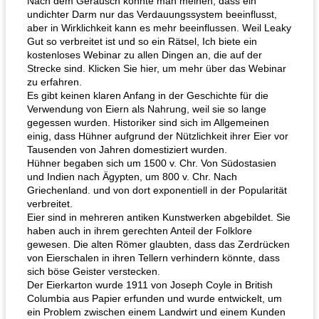
Nach dem Geräusch könnte man meinen, dass ein
undichter Darm nur das Verdauungssystem beeinflusst,
aber in Wirklichkeit kann es mehr beeinflussen. Weil Leaky
Gut so verbreitet ist und so ein Rätsel, Ich biete ein
kostenloses Webinar zu allen Dingen an, die auf der
Strecke sind. Klicken Sie hier, um mehr über das Webinar
zu erfahren.
Es gibt keinen klaren Anfang in der Geschichte für die
Verwendung von Eiern als Nahrung, weil sie so lange
gegessen wurden. Historiker sind sich im Allgemeinen
einig, dass Hühner aufgrund der Nützlichkeit ihrer Eier vor
Tausenden von Jahren domestiziert wurden.
Hühner begaben sich um 1500 v. Chr. Von Südostasien
und Indien nach Ägypten, um 800 v. Chr. Nach
Griechenland. und von dort exponentiell in der Popularität
verbreitet.
Eier sind in mehreren antiken Kunstwerken abgebildet. Sie
haben auch in ihrem gerechten Anteil der Folklore
gewesen. Die alten Römer glaubten, dass das Zerdrücken
von Eierschalen in ihren Tellern verhindern könnte, dass
sich böse Geister verstecken.
Der Eierkarton wurde 1911 von Joseph Coyle in British
Columbia aus Papier erfunden und wurde entwickelt, um
ein Problem zwischen einem Landwirt und einem Kunden