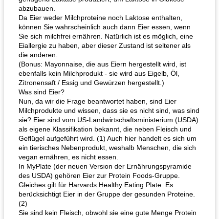
abzubauen.
Da Eier weder Milchproteine ​​noch Laktose enthalten,
können Sie wahrscheinlich auch dann Eier essen, wenn
Sie sich milchfrei ernähren. Natürlich ist es möglich, eine
Eiallergie zu haben, aber dieser Zustand ist seltener als
die anderen.
(Bonus: Mayonnaise, die aus Eiern hergestellt wird, ist
ebenfalls kein Milchprodukt - sie wird aus Eigelb, Öl,
Zitronensaft / Essig und Gewürzen hergestellt.)
Was sind Eier?
Nun, da wir die Frage beantwortet haben, sind Eier
Milchprodukte und wissen, dass sie es nicht sind, was sind
sie? Eier sind vom US-Landwirtschaftsministerium (USDA)
als eigene Klassifikation bekannt, die neben Fleisch und
Geflügel aufgeführt wird. (1) Auch hier handelt es sich um
ein tierisches Nebenprodukt, weshalb Menschen, die sich
vegan ernähren, es nicht essen.
In MyPlate (der neuen Version der Ernährungspyramide
des USDA) gehören Eier zur Protein Foods-Gruppe.
Gleiches gilt für Harvards Healthy Eating Plate. Es
berücksichtigt Eier in der Gruppe der gesunden Proteine.
(2)
Sie sind kein Fleisch, obwohl sie eine gute Menge Protein