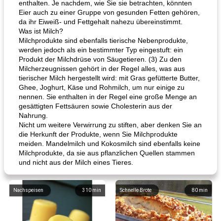
enthalten. Je nachdem, wie Sie sie betrachten, könnten
Eier auch zu einer Gruppe von gesunden Fetten gehören,
da ihr Eiweiß- und Fettgehalt nahezu übereinstimmt.
Was ist Milch?
Milchprodukte sind ebenfalls tierische Nebenprodukte,
werden jedoch als ein bestimmter Typ eingestuft: ein
Produkt der Milchdrüse von Säugetieren. (3) Zu den
Milcherzeugnissen gehört in der Regel alles, was aus
tierischer Milch hergestellt wird: mit Gras gefütterte Butter,
Ghee, Joghurt, Käse und Rohmilch, um nur einige zu
nennen. Sie enthalten in der Regel eine große Menge an
gesättigten Fettsäuren sowie Cholesterin aus der
Nahrung.
Nicht um weitere Verwirrung zu stiften, aber denken Sie an
die Herkunft der Produkte, wenn Sie Milchprodukte
meiden. Mandelmilch und Kokosmilch sind ebenfalls keine
Milchprodukte, da sie aus pflanzlichen Quellen stammen
und nicht aus der Milch eines Tieres.
Nachspeisen
310
min
Schnelle Brote
80
min