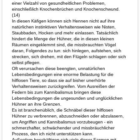
einer Vielzahl von gesundheitlichen Problemen,
einschließlich Knochenbrüchen und Knochenschwund.
(14)
In diesen Käfigen können sich Hennen nicht auf ihre
natürlichen instinktiven Verhaltensweisen wie Nisten,
Staubbaden, Hocken und mehr einlassen. Tatsächlich
hindert die Menge der Hühner, die in diesen kleinen
Räumen eingeklemmt sind, die missbrauchten Vögel
daran, Folgendes zu tun: sich hinlegen, aufstehen, sich
strecken, sich drehen, mit den Flügeln schlagen oder sich
selbst pflegen.
Oft verursachen diese beengten, unnatürlichen
Lebensbedingungen eine enorme Belastung für die
hilflosen Tiere, so dass sie auf bisher unerhörte
Verhaltensweisen zurückgreifen. Vom Ausreißen der
Federn bis zum Kannibalismus bringen diese
Lebensbedingungen die ungesunden und unglücklichen
Hühner an ihre Grenzen.
Es ist branchenüblich, die Schnäbel dieser hilflosen
Hühner zu verbrennen, abzuschneiden oder abzulasern,
um Angriffen und Kannibalismus vorzubeugen - ein
schmerzhafter, schwächender und missbräuchlicher
Prozess, den ich nicht unterstützen kann.
Außerdem beschäftigen sich viele dieser Farmen mit