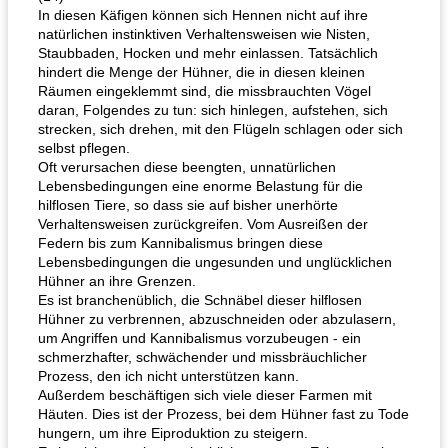
In diesen Käfigen können sich Hennen nicht auf ihre
natürlichen instinktiven Verhaltensweisen wie Nisten,
Staubbaden, Hocken und mehr einlassen. Tatsächlich
hindert die Menge der Hühner, die in diesen kleinen
Räumen eingeklemmt sind, die missbrauchten Vögel
daran, Folgendes zu tun: sich hinlegen, aufstehen, sich
strecken, sich drehen, mit den Flügeln schlagen oder sich
selbst pflegen.
Oft verursachen diese beengten, unnatürlichen
Lebensbedingungen eine enorme Belastung für die
hilflosen Tiere, so dass sie auf bisher unerhörte
Verhaltensweisen zurückgreifen. Vom Ausreißen der
Federn bis zum Kannibalismus bringen diese
Lebensbedingungen die ungesunden und unglücklichen
Hühner an ihre Grenzen.
Es ist branchenüblich, die Schnäbel dieser hilflosen
Hühner zu verbrennen, abzuschneiden oder abzulasern,
um Angriffen und Kannibalismus vorzubeugen - ein
schmerzhafter, schwächender und missbräuchlicher
Prozess, den ich nicht unterstützen kann.
Außerdem beschäftigen sich viele dieser Farmen mit
Häuten. Dies ist der Prozess, bei dem Hühner fast zu Tode
hungern, um ihre Eiproduktion zu steigern.