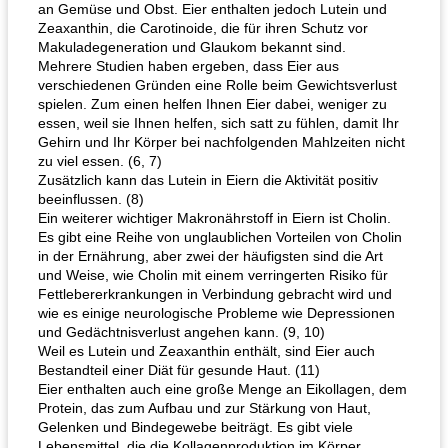
an Gemüse und Obst. Eier enthalten jedoch Lutein und
Zeaxanthin, die Carotinoide, die für ihren Schutz vor
Makuladegeneration und Glaukom bekannt sind.
Mehrere Studien haben ergeben, dass Eier aus
verschiedenen Gründen eine Rolle beim Gewichtsverlust
spielen. Zum einen helfen Ihnen Eier dabei, weniger zu
essen, weil sie Ihnen helfen, sich satt zu fühlen, damit Ihr
Gehirn und Ihr Körper bei nachfolgenden Mahlzeiten nicht
zu viel essen. (6, 7)
Zusätzlich kann das Lutein in Eiern die Aktivität positiv
beeinflussen. (8)
Ein weiterer wichtiger Makronährstoff in Eiern ist Cholin.
Es gibt eine Reihe von unglaublichen Vorteilen von Cholin
in der Ernährung, aber zwei der häufigsten sind die Art
und Weise, wie Cholin mit einem verringerten Risiko für
Fettlebererkrankungen in Verbindung gebracht wird und
wie es einige neurologische Probleme wie Depressionen
und Gedächtnisverlust angehen kann. (9, 10)
Weil es Lutein und Zeaxanthin enthält, sind Eier auch
Bestandteil einer Diät für gesunde Haut. (11)
Eier enthalten auch eine große Menge an Eikollagen, dem
Protein, das zum Aufbau und zur Stärkung von Haut,
Gelenken und Bindegewebe beiträgt. Es gibt viele
Lebensmittel, die die Kollagenproduktion im Körper