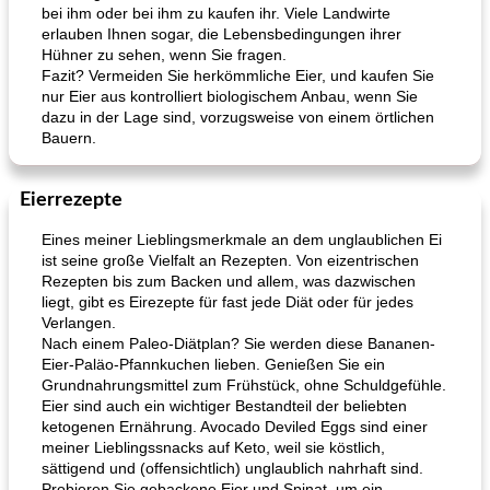
bei ihm oder bei ihm zu kaufen ihr. Viele Landwirte
erlauben Ihnen sogar, die Lebensbedingungen ihrer
Hühner zu sehen, wenn Sie fragen.
Fazit? Vermeiden Sie herkömmliche Eier, und kaufen Sie
nur Eier aus kontrolliert biologischem Anbau, wenn Sie
dazu in der Lage sind, vorzugsweise von einem örtlichen
Bauern.
Eierrezepte
Eines meiner Lieblingsmerkmale an dem unglaublichen Ei
ist seine große Vielfalt an Rezepten. Von eizentrischen
Rezepten bis zum Backen und allem, was dazwischen
liegt, gibt es Eirezepte für fast jede Diät oder für jedes
Verlangen.
Nach einem Paleo-Diätplan? Sie werden diese Bananen-
Eier-Paläo-Pfannkuchen lieben. Genießen Sie ein
Grundnahrungsmittel zum Frühstück, ohne Schuldgefühle.
Eier sind auch ein wichtiger Bestandteil der beliebten
ketogenen Ernährung. Avocado Deviled Eggs sind einer
meiner Lieblingssnacks auf Keto, weil sie köstlich,
sättigend und (offensichtlich) unglaublich nahrhaft sind.
Probieren Sie gebackene Eier und Spinat, um ein