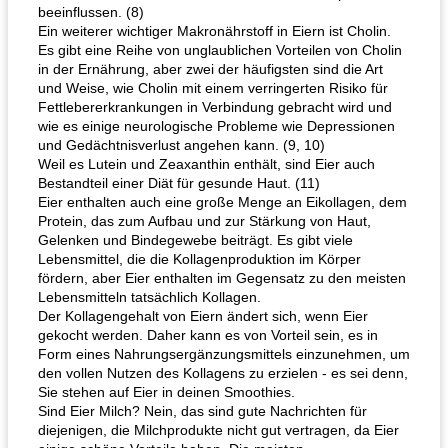
beeinflussen. (8)
Ein weiterer wichtiger Makronährstoff in Eiern ist Cholin.
Es gibt eine Reihe von unglaublichen Vorteilen von Cholin
in der Ernährung, aber zwei der häufigsten sind die Art
und Weise, wie Cholin mit einem verringerten Risiko für
Fettlebererkrankungen in Verbindung gebracht wird und
wie es einige neurologische Probleme wie Depressionen
und Gedächtnisverlust angehen kann. (9, 10)
Weil es Lutein und Zeaxanthin enthält, sind Eier auch
Bestandteil einer Diät für gesunde Haut. (11)
Eier enthalten auch eine große Menge an Eikollagen, dem
Protein, das zum Aufbau und zur Stärkung von Haut,
Gelenken und Bindegewebe beiträgt. Es gibt viele
Lebensmittel, die die Kollagenproduktion im Körper
fördern, aber Eier enthalten im Gegensatz zu den meisten
Lebensmitteln tatsächlich Kollagen.
Der Kollagengehalt von Eiern ändert sich, wenn Eier
gekocht werden. Daher kann es von Vorteil sein, es in
Form eines Nahrungsergänzungsmittels einzunehmen, um
den vollen Nutzen des Kollagens zu erzielen - es sei denn,
Sie stehen auf Eier in deinen Smoothies.
Sind Eier Milch? Nein, das sind gute Nachrichten für
diejenigen, die Milchprodukte nicht gut vertragen, da Eier