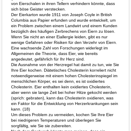
von Eierschalen in ihren Tellern verhindern könnte, dass
sich böse Geister verstecken.
Der Eierkarton wurde 1911 von Joseph Coyle in British
Columbia aus Papier erfunden und wurde entwickelt, um
ein Problem zwischen einem Landwirt und einem Kunden
bezüglich des häufigen Zerbrechens von Eiern zu lösen.
Wenn Sie nicht an einer Eiallergie leiden, gibt es nur
wenige Gefahren oder Risiken für den Verzehr von Eiern.
Eine wachsende Zahl von Forschungen widerlegt im
Allgemeinen die Theorie, dass Eier, wie bereits
angedeutet, gefährlich für Ihr Herz sind.
Die Ausnahme von der Herzregel hat damit zu tun, wie Sie
Ihre Eier kochen. Diätetisches Cholesterin korreliert nicht
notwendigerweise mit einem hohen Cholesterinspiegel im
menschlichen Körper, es sei denn, es ist oxidiertes
Cholesterin. Eier enthalten kein oxidiertes Cholesterin,
aber wenn sie lange Zeit bei hoher Hitze gekocht werden
(sprich: gebraten), kann das Cholesterin oxidieren, was
ein Faktor für die Entwicklung von Herzerkrankungen sein
kann. (18)
Um dieses Problem zu vermeiden, kochen Sie Ihre Eier
bei niedrigeren Temperaturen und überlegen Sie
sorgfältig, wie Sie sie zubereiten.