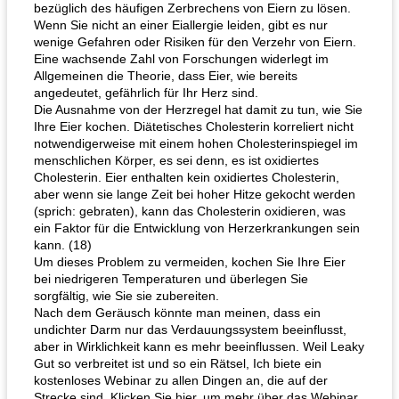
bezüglich des häufigen Zerbrechens von Eiern zu lösen.
Wenn Sie nicht an einer Eiallergie leiden, gibt es nur
wenige Gefahren oder Risiken für den Verzehr von Eiern.
Eine wachsende Zahl von Forschungen widerlegt im
Allgemeinen die Theorie, dass Eier, wie bereits
angedeutet, gefährlich für Ihr Herz sind.
Die Ausnahme von der Herzregel hat damit zu tun, wie Sie
Ihre Eier kochen. Diätetisches Cholesterin korreliert nicht
notwendigerweise mit einem hohen Cholesterinspiegel im
menschlichen Körper, es sei denn, es ist oxidiertes
Cholesterin. Eier enthalten kein oxidiertes Cholesterin,
aber wenn sie lange Zeit bei hoher Hitze gekocht werden
(sprich: gebraten), kann das Cholesterin oxidieren, was
ein Faktor für die Entwicklung von Herzerkrankungen sein
kann. (18)
Um dieses Problem zu vermeiden, kochen Sie Ihre Eier
bei niedrigeren Temperaturen und überlegen Sie
sorgfältig, wie Sie sie zubereiten.
Nach dem Geräusch könnte man meinen, dass ein
undichter Darm nur das Verdauungssystem beeinflusst,
aber in Wirklichkeit kann es mehr beeinflussen. Weil Leaky
Gut so verbreitet ist und so ein Rätsel, Ich biete ein
kostenloses Webinar zu allen Dingen an, die auf der
Strecke sind. Klicken Sie hier, um mehr über das Webinar