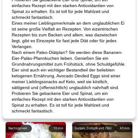
einfaches Rezept mit den starken Antioxidantien von
Spinat zu erhalten. Es ist toll für jede Mahlzeit und
schmeckt fantastisch.
Eines meiner Lieblingsmerkmale an dem unglaublichen Ei
ist seine große Vielfalt an Rezepten. Von eizentrischen
Rezepten bis zum Backen und allem, was dazwischen
liegt, gibt es Eirezepte für fast jede Diät oder für jedes
Verlangen.
Nach einem Paleo-Diätplan? Sie werden diese Bananen-
Eier-Paläo-Pfannkuchen lieben. Genießen Sie ein
Grundnahrungsmittel zum Frühstück, ohne Schuldgefühle.
Eier sind auch ein wichtiger Bestandteil der beliebten
ketogenen Ernährung. Avocado Deviled Eggs sind einer
meiner Lieblingssnacks auf Keto, weil sie köstlich,
sättigend und (offensichtlich) unglaublich nahrhaft sind.
Probieren Sie gebackene Eier und Spinat, um ein
einfaches Rezept mit den starken Antioxidantien von
Spinat zu erhalten. Es ist toll für jede Mahlzeit und
schmeckt fantastisch.
Nachspeisen
10
min
Suppen, Eintöpfe und Chili
40
min