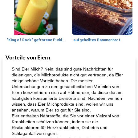
"King of Rock" gefrorene Pudding Pops
aufgehelltes Bananenbrot
Vorteile von Eiern
Mittagessen / Snacks
27
min
Potluck Desserts
50
min
Sind Eier Milch? Nein, das sind gute Nachrichten für
diejenigen, die Milchprodukte nicht gut vertragen, da Eier
einige schöne Vorteile haben. Die meisten
Untersuchungen zu den gesundheitlichen Vorteilen von
Eiern konzentrieren sich auf Hühnereier, da diese die am
häufigsten konsumierte Eiersorte sind. Nachdem wir nun
wissen, dass Eier Milchprodukte sind, wollen wir uns
ansehen, warum Eier so gut für Sie sind.
Eier enthalten Nährstoffe, die Sie vor einer Vielzahl von
Hühnchen, Süßkartoffelsuppe
Bananen-Sahne-Torte mit Schokoladenglasur
Krankheiten schützen können, indem sie die
Risikofaktoren für Herzkrankheiten, Diabetes und
Schlaganfall verringern.