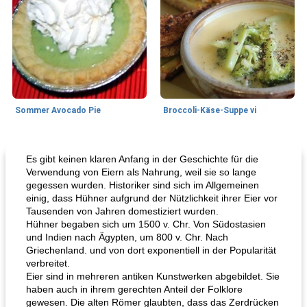
Sommer Avocado Pie
Broccoli-Käse-Suppe vi
Kurs
35
min
Mittagessen / Snacks
15
min
Es gibt keinen klaren Anfang in der Geschichte für die
Verwendung von Eiern als Nahrung, weil sie so lange
gegessen wurden. Historiker sind sich im Allgemeinen
einig, dass Hühner aufgrund der Nützlichkeit ihrer Eier vor
Tausenden von Jahren domestiziert wurden.
Hühner begaben sich um 1500 v. Chr. Von Südostasien
und Indien nach Ägypten, um 800 v. Chr. Nach
Griechenland. und von dort exponentiell in der Popularität
verbreitet.
Eier sind in mehreren antiken Kunstwerken abgebildet. Sie
Karamell-Brownie-Kuchen
Cilantro-Curry-Hühnersalat
haben auch in ihrem gerechten Anteil der Folklore
gewesen. Die alten Römer glaubten, dass das Zerdrücken