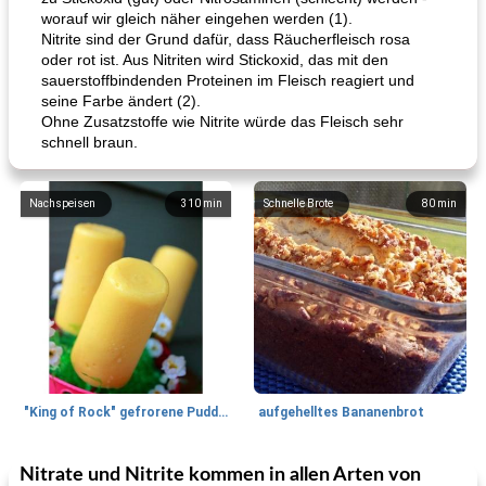
worauf wir gleich näher eingehen werden (1).
Nitrite sind der Grund dafür, dass Räucherfleisch rosa
oder rot ist. Aus Nitriten wird Stickoxid, das mit den
sauerstoffbindenden Proteinen im Fleisch reagiert und
seine Farbe ändert (2).
Ohne Zusatzstoffe wie Nitrite würde das Fleisch sehr
schnell braun.
Nachspeisen
310
min
Schnelle Brote
80
min
"King of Rock" gefrorene Pudding Pops
aufgehelltes Bananenbrot
Nitrate und Nitrite kommen in allen Arten von
Mittagessen / Snacks
27
min
Potluck Desserts
50
min