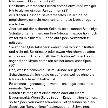
Nitrosaminbildung hemmt (28).
Das heute verarbeitete Fleisch enthält etwa 80% weniger
Nitrite als vor einigen Jahrzehnten (29).
Aus diesen Gründen ist verarbeitetes Fleisch heute
möglicherweise nicht mehr annähernd so krebserregend
wie früher.
Aber um auf der sicheren Seite zu sein, können Sie einige
Schritte unternehmen, um Ihre Nitrosaminexposition noch
weiter zu minimieren ... ohne auf Speck verzichten zu
müssen.
Sie können Qualitätsspeck wählen, der wirklich nitratfrei
und nicht mit Selleriesalz oder etwas Ähnlichem beladen
ist, das auch Nitrat enthält. Viel "nitratfreier" Speck kann
sogar mehr Nitrate enthalten als herkömmlicher Speck
(30).
Das, was ich bekomme, ist im Grunde nur gesalzener
Schweinebauch. Ich kaufe es gefroren, weil es ohne die
Nitrate / Nitrite nicht haltbar ist.
Es schmeckt genauso gut, wenn nicht sogar besser als
normaler Speck.
Kaufen Sie möglichst einheimisch oder auf einem
Bauernmarkt. Wenn Sie es in den Händen halten können,
sollte Speck von Weideschweinen viel gesünder sein als
Speck von "konventionell" aufgezogenen Schweinen.