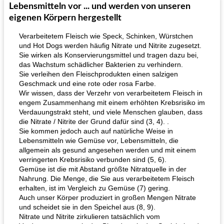
Lebensmitteln vor ... und werden von unseren
eigenen Körpern hergestellt
Verarbeitetem Fleisch wie Speck, Schinken, Würstchen
und Hot Dogs werden häufig Nitrate und Nitrite zugesetzt.
Sie wirken als Konservierungsmittel und tragen dazu bei,
das Wachstum schädlicher Bakterien zu verhindern.
Sie verleihen den Fleischprodukten einen salzigen
Geschmack und eine rote oder rosa Farbe.
Hühnchen, Süßkartoffelsuppe
Bananen-Sahne-Torte mit Schokoladenglasur
Wir wissen, dass der Verzehr von verarbeitetem Fleisch in
engem Zusammenhang mit einem erhöhten Krebsrisiko im
Verdauungstrakt steht, und viele Menschen glauben, dass
die Nitrate / Nitrite der Grund dafür sind (3, 4). .
Sie kommen jedoch auch auf natürliche Weise in
Lebensmitteln wie Gemüse vor, Lebensmitteln, die
allgemein als gesund angesehen werden und mit einem
verringerten Krebsrisiko verbunden sind (5, 6).
Gemüse ist die mit Abstand größte Nitratquelle in der
Nahrung. Die Menge, die Sie aus verarbeitetem Fleisch
erhalten, ist im Vergleich zu Gemüse (7) gering.
Auch unser Körper produziert in großen Mengen Nitrate
und scheidet sie in den Speichel aus (8, 9).
Nitrate und Nitrite zirkulieren tatsächlich vom