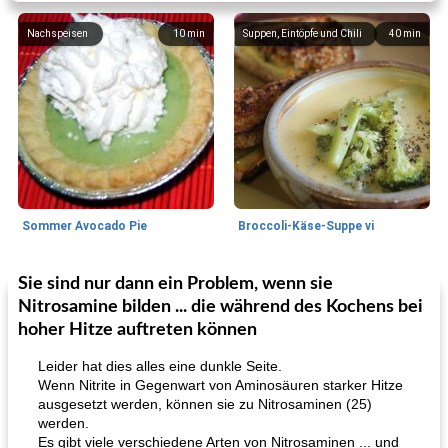
Nachspeisen
10
min
Suppen, Eintöpfe und Chili
40
min
Sommer Avocado Pie
Broccoli-Käse-Suppe vi
Sie sind nur dann ein Problem, wenn sie
Kurs
35
min
Mittagessen / Snacks
15
min
Nitrosamine bilden ... die während des Kochens bei
hoher Hitze auftreten können
Leider hat dies alles eine dunkle Seite.
Wenn Nitrite in Gegenwart von Aminosäuren starker Hitze
ausgesetzt werden, können sie zu Nitrosaminen (25)
werden.
Es gibt viele verschiedene Arten von Nitrosaminen ... und