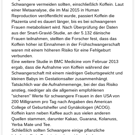
Schwangere vermeiden sollten, einschließlich Koffein. Laut
einer Metaanalyse, die im Mai 2015 in Human
Reproduction veröffentlicht wurde, passiert Koffein die
Plazenta und es dauert länger, bis es bei schwangeren
Frauen metabolisiert wird. Nach Überprüfung der Daten
aus der Snart-Gravid-Studie, an der 5.132 dänische
Frauen teilnahmen, stellten die Forscher fest, dass das
Koffein höher ist Einnahmen in der Frühschwangerschaft
waren mit einem höheren Risiko für eine Fehlgeburt
verbunden.
Eine weitere Studie in BMC Medicine vom Februar 2013
ergab, dass die Aufnahme von Koffein während der
Schwangerschaft mit einem niedrigen Geburtsgewicht und
kleinen Babys im Gestationsalter zusammenhängt.
Tatsächlich war die Aufnahmemenge, bei der das Risiko
anstieg, niedriger als die allgemein empfohlenen
"sicheren" Werte für schwangere Frauen in den USA von
200 Milligramm pro Tag nach Angaben des American
College of Geburtshelfer und Gynäkologen (ACOG).
Koffein kann neben Kaffee auch aus vielen anderen
Quellen stammen, darunter Kakao, Guarana, Kolanuss,
Yerba Mate und Tee.
Schließlich sollten Schwangere einige pflanzliche