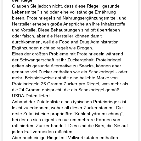
den Riegel!
Glauben Sie jedoch nicht, dass diese Riegel "gesunde
Lebensmittel" sind oder eine vollständige Ernährung
bieten. Proteinriegel sind Nahrungsergänzungsmittel, und
Hersteller erheben große Ansprüche an ihre Inhaltsstoffe
und Vorteile. Diese Behauptungen sind oft übertrieben
oder falsch, aber die Hersteller können damit
durchkommen, weil die Food and Drug Administration
Ergänzungen nicht so regelt wie Drogen.
Eines der größten Probleme mit Proteinriegeln während
der Schwangerschaft ist ihr Zuckergehalt. Proteinriegel
gelten als gesunde Alternative zu Snacks, können aber
genauso viel Zucker enthalten wie ein Schokoriegel - oder
mehr! Beispielsweise enthält eine beliebte Marke von
Proteinriegeln 26 Gramm Zucker pro Riegel, was mehr als
die 24 Gramm entspricht, die ein Schokoriegel gemäß
USDA-Daten liefert.
Anhand der Zutatenliste eines typischen Proteinriegels ist
leicht zu erkennen, woher all dieser Zucker stammt. Die
erste Zutat ist eine proprietäre "Kohlenhydratmischung",
bei der es sich eigentlich nur um mehrere Formen von
raffiniertem Zucker handelt. Dies sind die Bars, die Sie auf
jeden Fall vermeiden möchten.
Aber auch einige Riegel mit Vollwertzutaten enthalten