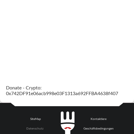
Donate - Crypto:
0x742DF91e06acb998e03F1313a692FFBA4638f407
SiteMap
Kontaktiere
Datenschutz
Geschäftsbedingungen