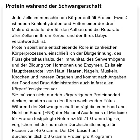
Protein während der Schwangerschaft
Mittagessen / Snacks
27
min
Potluck Desserts
50
min
Jede Zelle im menschlichen Körper enthält Protein. Eiweiß
ist neben Kohlenhydraten und Fetten einer der drei
Makronährstoffe, der für den Aufbau und die Reparatur
aller Zellen in Ihrem Körper und der Ihres Babys
verantwortlich ist.
Protein spielt eine entscheidende Rolle in zahlreichen
Körperprozessen, einschließlich der Blutgerinnung, des
Flüssigkeitshaushalts, der Immunität, des Sehvermögens
und der Bildung von Hormonen und Enzymen. Es ist ein
Hühnchen, Süßkartoffelsuppe
Bananen-Sahne-Torte mit Schokoladenglasur
Hauptbestandteil von Haut, Haaren, Nägeln, Muskeln,
Knochen und inneren Organen und kommt nach Angaben
der Food and Drug Administration auch in fast allen
Körperflüssigkeiten vor.
Sie müssen nicht nur den körpereigenen Proteinbedarf
decken, sondern auch den Ihres wachsenden Fötus.
Während der Schwangerschaft beträgt die vom Food and
Nutrition Board (FNB) der National Academies of Medicine
für Frauen festgelegte Referenzdiät 71 Gramm täglich,
verglichen mit der normalen Durchschnittsmenge für
Frauen von 46 Gramm. Der DRI basiert auf
durchschnittlich 0,8 Gramm Protein pro Kilogramm