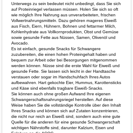
Unterwegs zu sein bedeutet nicht unbedingt, dass Sie sich
auf Proteinriegel verlassen müssen. Holen Sie sich so oft
wie möglich Ihre Nahrung aus unverarbeiteten, frischen
Vollwertnahrungsmitteln. Dazu gehören mageres Eiweiß
aus Fisch, Eiern, Hühnern, Bohnen und fettarmer Milch,
Kohlenhydrate aus Vollkornprodukten, Obst und Gemüse
sowie gesunde Fette aus Nüssen, Samen, Olivenöl und
Avocado.
Es ist einfach, gesunde Snacks für Schwangere
Karamell-Brownie-Kuchen
Cilantro-Curry-Hühnersalat
zuzubereiten, die einen hohen Proteingehalt haben und
bequem zur Arbeit oder bei Besorgungen mitgenommen
werden können. Nüsse sind die erste Wahl für Eiweiß und
gesunde Fette. Sie lassen sich leicht in der Handtasche
verstauen oder sogar im Handschuhfach Ihres Autos
aufbewahren. Hart gekochte Eier, Hummus, Karottensticks
und Käse sind ebenfalls tragbare Eiweiß-Snacks.
Sie können auch ohne großen Aufwand Ihre eigenen
Schwangerschaftsnahrungsriegel herstellen. Auf diese
Weise haben Sie die vollständige Kontrolle über den Inhalt
Ihres Snacks und können sich auf Zutaten konzentrieren,
die nicht nur reich an Eiweiß sind, sondern auch eine gute
Quelle für die anderen für eine gesunde Schwangerschaft
wichtigen Nährstoffe sind, darunter Kalzium, Eisen und