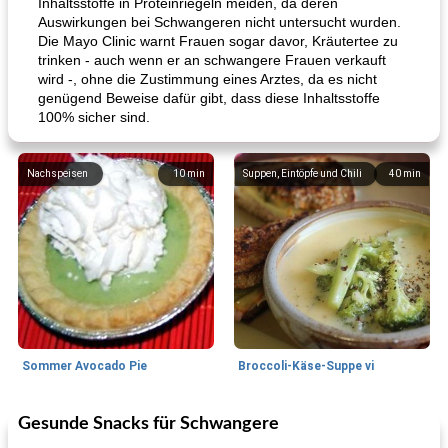
Inhaltsstoffe in Proteinriegeln meiden, da deren
Auswirkungen bei Schwangeren nicht untersucht wurden.
Die Mayo Clinic warnt Frauen sogar davor, Kräutertee zu
trinken - auch wenn er an schwangere Frauen verkauft
wird -, ohne die Zustimmung eines Arztes, da es nicht
genügend Beweise dafür gibt, dass diese Inhaltsstoffe
100% sicher sind.
Nachspeisen
10
min
Suppen, Eintöpfe und Chili
40
min
Sommer Avocado Pie
Broccoli-Käse-Suppe vi
Gesunde Snacks für Schwangere
Kurs
35
min
Mittagessen / Snacks
15
min