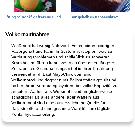
"King of Rock" gefrorene Pudding Pops
aufgehelltes Bananenbrot
Vollkornaufnahme
Mittagessen / Snacks
27
min
Potluck Desserts
50
min
Weißmehl hat wenig Nährwert. Es hat einen niedrigen
Fasergehalt und kann Ihr System verstopfen, was zu
Verdauungsproblemen und schließlich zu schweren
Krankheiten führen kann, wenn es über einen längeren
Zeitraum als Grundnahrungsmittel in Ihrer Ernährung
verwendet wird. Laut MayoClinic.com sind
Vollkornprodukte dagegen mit Ballaststoffen gefüllt und
helfen Ihrem Verdauungssystem, bei voller Kapazität zu
arbeiten. Waffeln aus Weißmehl sind möglicherweise
Hühnchen, Süßkartoffelsuppe
Bananen-Sahne-Torte mit Schokoladenglasur
schädlicher als alles andere, aber Waffeln aus
Vollkornmehl sind eine ausgezeichnete Quelle für
Ballaststoffe und eine gesunde Wahl für Ihre tägliche
Kohlenhydratzuteilung.