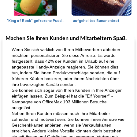
"King of Rock" gefrorene Pudding Pops
aufgehelltes Bananenbrot
Machen Sie Ihren Kunden und Mitarbeitern Spaß.
Mittagessen / Snacks
27
min
Potluck Desserts
50
min
Wenn Sie sich wirklich von Ihren Mitbewerbern abheben
möchten, personalisieren Sie diese Anreize. Es wurde
festgestellt, dass 42% der Kunden im Urlaub auf eine
angepasste Handy-Anzeige reagieren. Sie können dies
tun, indem Sie ihnen Produktvorschläge senden, die auf
früheren Käufen basieren, oder ihnen Nachrichten über
ihre bevorzugten Kanäle senden.
Sie können sich sogar von Ihren Kunden in Ihre Anzeigen
einfügen lassen. Zum Beispiel hat die "Elf Yourself" -
Hühnchen, Süßkartoffelsuppe
Bananen-Sahne-Torte mit Schokoladenglasur
Kampagne von OfficeMax 193 Millionen Besuche
ausgelöst.
Neben Ihren Kunden müssen auch Ihre Mitarbeiter
zufrieden und motiviert sein. Sie können ihnen Anreize wie
Geschenkkarten anbieten, wenn sie Verkaufskarten
erreichen. Andere kleine Vorteile könnten darin bestehen,
sie mit Essen und Getränken zu versorgen. Vertrau mir.