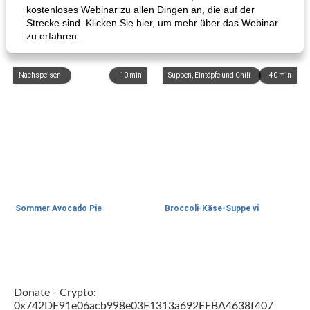
kostenloses Webinar zu allen Dingen an, die auf der
Strecke sind. Klicken Sie hier, um mehr über das Webinar
zu erfahren.
Nachspeisen
10
min
Suppen, Eintöpfe und Chili
40
min
Sommer Avocado Pie
Broccoli-Käse-Suppe vi
Kurs
35
min
Mittagessen / Snacks
15
min
Donate - Crypto:
0x742DF91e06acb998e03F1313a692FFBA4638f407