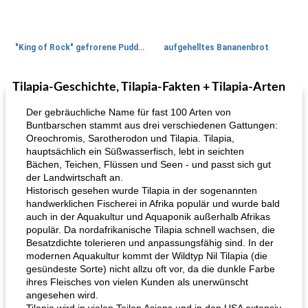
"King of Rock" gefrorene Pudding Pops
aufgehelltes Bananenbrot
Tilapia-Geschichte, Tilapia-Fakten + Tilapia-Arten
Mittagessen / Snacks
27
min
Potluck Desserts
50
min
Der gebräuchliche Name für fast 100 Arten von
Buntbarschen stammt aus drei verschiedenen Gattungen:
Oreochromis, Sarotherodon und Tilapia. Tilapia,
hauptsächlich ein Süßwasserfisch, lebt in seichten
Bächen, Teichen, Flüssen und Seen - und passt sich gut
der Landwirtschaft an.
Historisch gesehen wurde Tilapia in der sogenannten
handwerklichen Fischerei in Afrika populär und wurde bald
auch in der Aquakultur und Aquaponik außerhalb Afrikas
Hühnchen, Süßkartoffelsuppe
Bananen-Sahne-Torte mit Schokoladenglasur
populär. Da nordafrikanische Tilapia schnell wachsen, die
Besatzdichte tolerieren und anpassungsfähig sind. In der
modernen Aquakultur kommt der Wildtyp Nil Tilapia (die
gesündeste Sorte) nicht allzu oft vor, da die dunkle Farbe
ihres Fleisches von vielen Kunden als unerwünscht
angesehen wird.