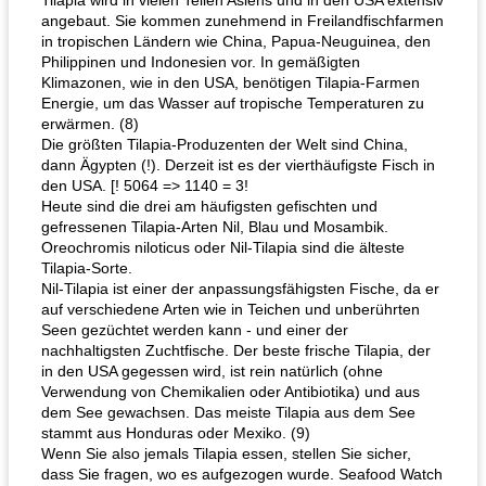
Tilapia wird in vielen Teilen Asiens und in den USA extensiv
angebaut. Sie kommen zunehmend in Freilandfischfarmen
in tropischen Ländern wie China, Papua-Neuguinea, den
Philippinen und Indonesien vor. In gemäßigten
Klimazonen, wie in den USA, benötigen Tilapia-Farmen
Energie, um das Wasser auf tropische Temperaturen zu
erwärmen. (8)
Die größten Tilapia-Produzenten der Welt sind China,
dann Ägypten (!). Derzeit ist es der vierthäufigste Fisch in
den USA. [! 5064 => 1140 = 3!
Heute sind die drei am häufigsten gefischten und
gefressenen Tilapia-Arten Nil, Blau und Mosambik.
Oreochromis niloticus oder Nil-Tilapia sind die älteste
Tilapia-Sorte.
Nil-Tilapia ist einer der anpassungsfähigsten Fische, da er
auf verschiedene Arten wie in Teichen und unberührten
Seen gezüchtet werden kann - und einer der
nachhaltigsten Zuchtfische. Der beste frische Tilapia, der
in den USA gegessen wird, ist rein natürlich (ohne
Verwendung von Chemikalien oder Antibiotika) und aus
dem See gewachsen. Das meiste Tilapia aus dem See
stammt aus Honduras oder Mexiko. (9)
Wenn Sie also jemals Tilapia essen, stellen Sie sicher,
dass Sie fragen, wo es aufgezogen wurde. Seafood Watch