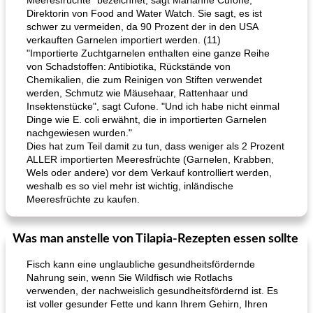
Meeresfrüchte" bezeichnet, sagt Marianne Cufone,
Direktorin von Food and Water Watch. Sie sagt, es ist
schwer zu vermeiden, da 90 Prozent der in den USA
verkauften Garnelen importiert werden. (11)
"Importierte Zuchtgarnelen enthalten eine ganze Reihe
von Schadstoffen: Antibiotika, Rückstände von
Chemikalien, die zum Reinigen von Stiften verwendet
werden, Schmutz wie Mäusehaar, Rattenhaar und
Insektenstücke", sagt Cufone. "Und ich habe nicht einmal
Dinge wie E. coli erwähnt, die in importierten Garnelen
nachgewiesen wurden."
Dies hat zum Teil damit zu tun, dass weniger als 2 Prozent
ALLER importierten Meeresfrüchte (Garnelen, Krabben,
Wels oder andere) vor dem Verkauf kontrolliert werden,
weshalb es so viel mehr ist wichtig, inländische
Meeresfrüchte zu kaufen.
Was man anstelle von Tilapia-Rezepten essen sollte
Fisch kann eine unglaubliche gesundheitsfördernde
Nahrung sein, wenn Sie Wildfisch wie Rotlachs
verwenden, der nachweislich gesundheitsfördernd ist. Es
ist voller gesunder Fette und kann Ihrem Gehirn, Ihren