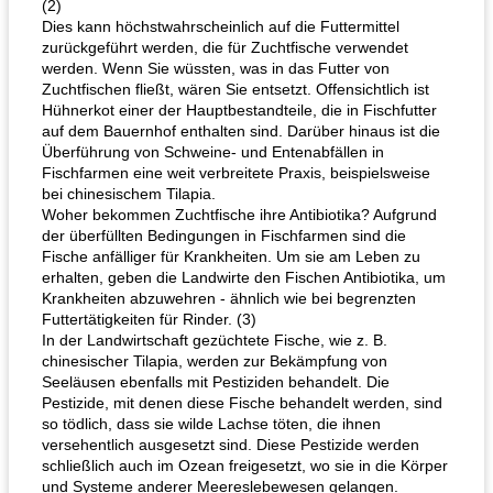
(2)
Dies kann höchstwahrscheinlich auf die Futtermittel
zurückgeführt werden, die für Zuchtfische verwendet
werden. Wenn Sie wüssten, was in das Futter von
Zuchtfischen fließt, wären Sie entsetzt. Offensichtlich ist
Hühnerkot einer der Hauptbestandteile, die in Fischfutter
auf dem Bauernhof enthalten sind. Darüber hinaus ist die
Überführung von Schweine- und Entenabfällen in
Fischfarmen eine weit verbreitete Praxis, beispielsweise
bei chinesischem Tilapia.
Woher bekommen Zuchtfische ihre Antibiotika? Aufgrund
der überfüllten Bedingungen in Fischfarmen sind die
Fische anfälliger für Krankheiten. Um sie am Leben zu
erhalten, geben die Landwirte den Fischen Antibiotika, um
Krankheiten abzuwehren - ähnlich wie bei begrenzten
Futtertätigkeiten für Rinder. (3)
In der Landwirtschaft gezüchtete Fische, wie z. B.
chinesischer Tilapia, werden zur Bekämpfung von
Seeläusen ebenfalls mit Pestiziden behandelt. Die
Pestizide, mit denen diese Fische behandelt werden, sind
so tödlich, dass sie wilde Lachse töten, die ihnen
versehentlich ausgesetzt sind. Diese Pestizide werden
schließlich auch im Ozean freigesetzt, wo sie in die Körper
und Systeme anderer Meereslebewesen gelangen.