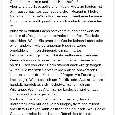
Gelenken, Muskeln und Ihrer Haut helfen!
Aber anstatt billige, gefrorene Tilapia-Filets zu kaufen, ist
ein hausgemachtes Lachspastetchen-Rezept mit hohem
Gehalt an Omega-3-Fettsäuren und Eiweiß eine bessere
Option, die sowohl günstig als auch einfach zuzubereiten
ist.
Außerdem enthält Lachs Astaxanthin, das nachweislich
stärker als fast jedes andere Antioxidans freie Radikale
absorbiert. Wenn Sie unter der Woche keinen Lachs oder
einen anderen wild gefangenen Fisch verzehren,
empfehle ich Ihnen dringend, ein nahrhaftes
Fischölergänzungsmittel mit Astaxanthin einzunehmen.
Wenn ich auswärts esse, frage ich meinen Server auch,
ob der Fisch von einer Farm stammt oder wild gefangen
wurde. Die meisten Server kennen diese Antwort oder
können schnell den Küchenchef fragen. Als Faustregel für
Lachse gilt: Wenn es sich um Pazifik- oder Alaska-Lachse
handelt, handelt es sich höchstwahrscheinlich um
Wildfänge. Wenn es Atlantischer Lachs ist, wird er fast
immer von Bauern gezüchtet.
Nach dem Geräusch könnte man meinen, dass ein
undichter Darm nur das Verdauungssystem beeinflusst.
aber in Wirklichkeit kann es mehr beeinflussen. Weil Leaky
Gut so verbreitet ist und so ein Rätsel, Ich biete ein