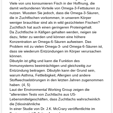
Viele von uns konsumieren Fisch in der Hoffnung, die
damit verbundenen Vorteile von Omega-3-Fettsäuren zu
nutzen. Wussten Sie jedoch, dass die Omega-3-Säuren,
die in Zuchtfischen vorkommen, in unserem Körper
weniger brauchbar sind als in wild gezüchteten Fischen?
Zuchtfisch hat auch einen geringeren Proteingehalt.
Da Zuchtfische in Käfigen gehalten werden, neigen sie
dazu, fetter zu werden und können eine höhere
Konzentration an Omega-6-Säuren aufweisen. Das
Problem mit zu vielen Omega-3- und Omega-6-Säuren ist,
dass sie wiederum Entzündungen im Körper verursachen
können.
Dibutylin ist giftig und kann die Funktion des
Immunsystems beeinträchtigen und gleichzeitig zur
Entzündung beitragen. Dibutylin kann der Grund sein,
warum Asthma, Fettleibigkeit, Allergien und andere
Stoffwechselstörungen in den letzten Jahren zugenommen
haben. (4, 5)
Laut der Environmental Working Group zeigen die
"allerersten Tests von Zuchtlachs aus US-
Lebensmittelgeschäften, dass Zuchtlachs wahrscheinlich
die [!dioxinähnliche
In einer Studie von Dr. J.K. McCrary veröffentlichte im