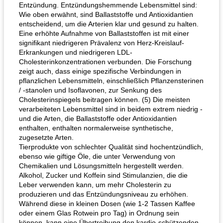
Entzündung. Entzündungshemmende Lebensmittel sind:
Wie oben erwähnt, sind Ballaststoffe und Antioxidantien
entscheidend, um die Arterien klar und gesund zu halten.
Eine erhöhte Aufnahme von Ballaststoffen ist mit einer
signifikant niedrigeren Prävalenz von Herz-Kreislauf-
Erkrankungen und niedrigeren LDL-
Cholesterinkonzentrationen verbunden. Die Forschung
zeigt auch, dass einige spezifische Verbindungen in
pflanzlichen Lebensmitteln, einschließlich Pflanzensterinen
/ -stanolen und Isoflavonen, zur Senkung des
Cholesterinspiegels beitragen können. (5) Die meisten
verarbeiteten Lebensmittel sind in beidem extrem niedrig -
und die Arten, die Ballaststoffe oder Antioxidantien
enthalten, enthalten normalerweise synthetische,
zugesetzte Arten.
Tierprodukte von schlechter Qualität sind hochentzündlich,
ebenso wie giftige Öle, die unter Verwendung von
Chemikalien und Lösungsmitteln hergestellt werden.
Alkohol, Zucker und Koffein sind Stimulanzien, die die
Leber verwenden kann, um mehr Cholesterin zu
produzieren und das Entzündungsniveau zu erhöhen.
Während diese in kleinen Dosen (wie 1-2 Tassen Kaffee
oder einem Glas Rotwein pro Tag) in Ordnung sein
können, kann eine Übertreibung den kardio-schützenden