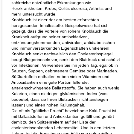
zahlreiche entzündliche Erkrankungen wie
Herzkrankheiten, Krebs, Colitis ulcerosa, Arthritis und
mehr untersucht wurde.
Knoblauch ist einer der am besten erforschten
herzgesunden Inhaltsstoffe. Beispielsweise hat sich
gezeigt, dass die Vorteile von rohem Knoblauch die
Krankheit aufgrund seiner antioxidativen,
entzündungshemmenden, antiviralen, antidiabetischen
und immunverstärkenden Eigenschaften umkehren!
Knoblauch senkt nachweislich den Cholesterinspiegel,
beugt Blutgerinnseln vor, senkt den Blutdruck und schützt
vor Infektionen. Verwenden Sie ihn jeden Tag, egal ob in
Saucen, Suppen, gebratenem Gemüse oder Marinaden.
Süßkartoffeln enthalten neben vielen Vitaminen und
Antioxidantien eine gute Portion füllende,
arterienschwingende Ballaststoffe. Sie haben auch wenig
Kalorien, einen niedrigen glykämischen Index (was
bedeutet, dass sie Ihren Blutzucker nicht ansteigen
lassen) und einen hohen Kaliumgehalt.
Die oft als "göttliche Frucht" bezeichnete Kaki-Frucht ist
mit Ballaststoffen und Antioxidantien gefüllt und gehört
damit zu den Spitzenreitern auf der Liste der
cholesterinsenkenden Lebensmittel. Und in den letzten
Jahren hat die Forschung eine Fülle von potenziellen