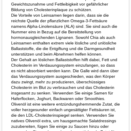
Gewichtszunahme und Fettleibigkeit vor gefährlicher
Bildung von Cholesterinplaque zu schützen.
Die Vorteile von Leinsamen liegen darin, dass sie die
reichste Quelle der pflanzlichen Omega-3-Fettsäure
namens Alpha-Linolensäure (ALA) sind. Sie sind auch die
Nummer eins in Bezug auf die Bereitstellung von
hormonausgleichenden Lignanen. Sowohl Chia als auch
Leinsamen enthalten extrem viele lösliche und unlösliche
Ballaststoffe, die die Entgiftung und die Darmgesundheit
unterstützen und beim Abnehmen helfen können.
Der Gehalt an löslichen Ballaststoffen hilft dabei, Fett und
Cholesterin im Verdauungssystem einzufangen, so dass
es nicht absorbiert werden kann. Die Galle wird dann über
das Verdauungssystem ausgeschieden, was den Körper
dazu zwingt, mehr zu produzieren, überschüssiges
Cholesterin im Blut zu verbrauchen und das Cholesterin
insgesamt zu senken. Verwenden Sie einige Samen für
Haferflocken, Joghurt, Backwaren oder Smoothies.
Olivenöl ist eine weitere entzündungshemmende Zutat, die
voller herzgesunder einfach ungesättigter Fettsäuren ist,
die den LDL-Cholesterinspiegel senken. Verwenden Sie
natives Olivenöl extra, um hausgemachte Salatdressings
zuzubereiten, fügen Sie einige zu Saucen hinzu oder