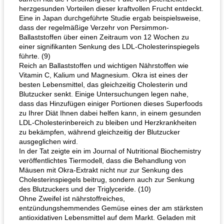
herzgesunden Vorteilen dieser kraftvollen Frucht entdeckt.
Eine in Japan durchgeführte Studie ergab beispielsweise,
dass der regelmäßige Verzehr von Persimmon-
Ballaststoffen über einen Zeitraum von 12 Wochen zu
einer signifikanten Senkung des LDL-Cholesterinspiegels
führte. (9)
Reich an Ballaststoffen und wichtigen Nährstoffen wie
Vitamin C, Kalium und Magnesium. Okra ist eines der
besten Lebensmittel, das gleichzeitig Cholesterin und
Blutzucker senkt. Einige Untersuchungen legen nahe,
dass das Hinzufügen einiger Portionen dieses Superfoods
zu Ihrer Diät Ihnen dabei helfen kann, in einem gesunden
LDL-Cholesterinbereich zu bleiben und Herzkrankheiten
zu bekämpfen, während gleichzeitig der Blutzucker
ausgeglichen wird.
In der Tat zeigte ein im Journal of Nutritional Biochemistry
veröffentlichtes Tiermodell, dass die Behandlung von
Mäusen mit Okra-Extrakt nicht nur zur Senkung des
Cholesterinspiegels beitrug, sondern auch zur Senkung
des Blutzuckers und der Triglyceride. (10)
Ohne Zweifel ist nährstoffreiches,
entzündungshemmendes Gemüse eines der am stärksten
antioxidativen Lebensmittel auf dem Markt. Geladen mit