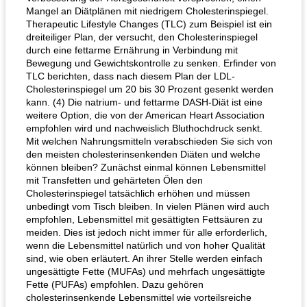
Mangel an Diätplänen mit niedrigem Cholesterinspiegel.
Therapeutic Lifestyle Changes (TLC) zum Beispiel ist ein
dreiteiliger Plan, der versucht, den Cholesterinspiegel
Hühnchen, Süßkartoffelsuppe
durch eine fettarme Ernährung in Verbindung mit
Bananen-Sahne-Torte mit Schokoladenglasur
Bewegung und Gewichtskontrolle zu senken. Erfinder von
TLC berichten, dass nach diesem Plan der LDL-
Cholesterinspiegel um 20 bis 30 Prozent gesenkt werden
kann. (4) Die natrium- und fettarme DASH-Diät ist eine
weitere Option, die von der American Heart Association
empfohlen wird und nachweislich Bluthochdruck senkt.
Mit welchen Nahrungsmitteln verabschieden Sie sich von
den meisten cholesterinsenkenden Diäten und welche
können bleiben? Zunächst einmal können Lebensmittel
mit Transfetten und gehärteten Ölen den
Cholesterinspiegel tatsächlich erhöhen und müssen
unbedingt vom Tisch bleiben. In vielen Plänen wird auch
empfohlen, Lebensmittel mit gesättigten Fettsäuren zu
meiden. Dies ist jedoch nicht immer für alle erforderlich,
wenn die Lebensmittel natürlich und von hoher Qualität
sind, wie oben erläutert. An ihrer Stelle werden einfach
ungesättigte Fette (MUFAs) und mehrfach ungesättigte
Fette (PUFAs) empfohlen. Dazu gehören
cholesterinsenkende Lebensmittel wie vorteilsreiche