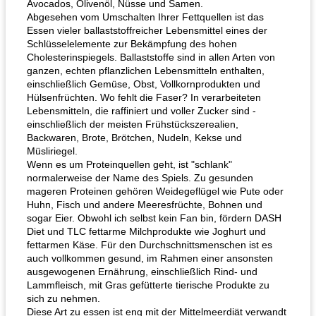
Avocados, Olivenöl, Nüsse und Samen.
Abgesehen vom Umschalten Ihrer Fettquellen ist das
Essen vieler ballaststoffreicher Lebensmittel eines der
Schlüsselelemente zur Bekämpfung des hohen
Cholesterinspiegels. Ballaststoffe sind in allen Arten von
ganzen, echten pflanzlichen Lebensmitteln enthalten,
einschließlich Gemüse, Obst, Vollkornprodukten und
Hülsenfrüchten. Wo fehlt die Faser? In verarbeiteten
Lebensmitteln, die raffiniert und voller Zucker sind -
einschließlich der meisten Frühstückszerealien,
Backwaren, Brote, Brötchen, Nudeln, Kekse und
Müsliriegel.
Wenn es um Proteinquellen geht, ist "schlank"
normalerweise der Name des Spiels. Zu gesunden
mageren Proteinen gehören Weidegeflügel wie Pute oder
Huhn, Fisch und andere Meeresfrüchte, Bohnen und
sogar Eier. Obwohl ich selbst kein Fan bin, fördern DASH
Diet und TLC fettarme Milchprodukte wie Joghurt und
fettarmen Käse. Für den Durchschnittsmenschen ist es
auch vollkommen gesund, im Rahmen einer ansonsten
ausgewogenen Ernährung, einschließlich Rind- und
Lammfleisch, mit Gras gefütterte tierische Produkte zu
sich zu nehmen.
Diese Art zu essen ist eng mit der Mittelmeerdiät verwandt