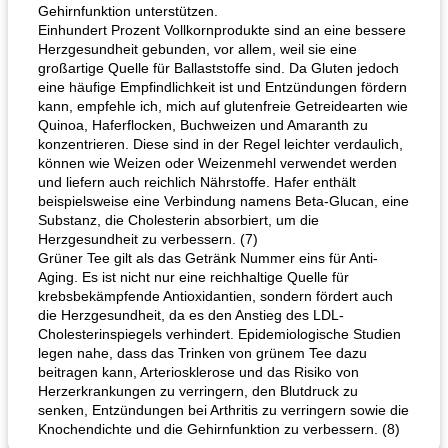
Gehirnfunktion unterstützen.
Einhundert Prozent Vollkornprodukte sind an eine bessere
Herzgesundheit gebunden, vor allem, weil sie eine
großartige Quelle für Ballaststoffe sind. Da Gluten jedoch
eine häufige Empfindlichkeit ist und Entzündungen fördern
kann, empfehle ich, mich auf glutenfreie Getreidearten wie
Quinoa, Haferflocken, Buchweizen und Amaranth zu
konzentrieren. Diese sind in der Regel leichter verdaulich,
können wie Weizen oder Weizenmehl verwendet werden
und liefern auch reichlich Nährstoffe. Hafer enthält
beispielsweise eine Verbindung namens Beta-Glucan, eine
Substanz, die Cholesterin absorbiert, um die
Herzgesundheit zu verbessern. (7)
Grüner Tee gilt als das Getränk Nummer eins für Anti-
Aging. Es ist nicht nur eine reichhaltige Quelle für
krebsbekämpfende Antioxidantien, sondern fördert auch
die Herzgesundheit, da es den Anstieg des LDL-
Cholesterinspiegels verhindert. Epidemiologische Studien
legen nahe, dass das Trinken von grünem Tee dazu
beitragen kann, Arteriosklerose und das Risiko von
Herzerkrankungen zu verringern, den Blutdruck zu
senken, Entzündungen bei Arthritis zu verringern sowie die
Knochendichte und die Gehirnfunktion zu verbessern. (8)