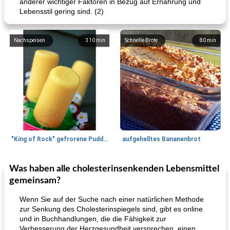
anderer wichtiger Faktoren in Bezug auf Ernährung und
Lebensstil gering sind. (2)
Nachspeisen
310
min
Schnelle Brote
80
min
"King of Rock" gefrorene Pudding Pops
aufgehelltes Bananenbrot
Was haben alle cholesterinsenkenden Lebensmittel
Mittagessen / Snacks
27
min
Potluck Desserts
50
min
gemeinsam?
Wenn Sie auf der Suche nach einer natürlichen Methode
zur Senkung des Cholesterinspiegels sind, gibt es online
und in Buchhandlungen, die die Fähigkeit zur
Verbesserung der Herzgesundheit versprechen, einen