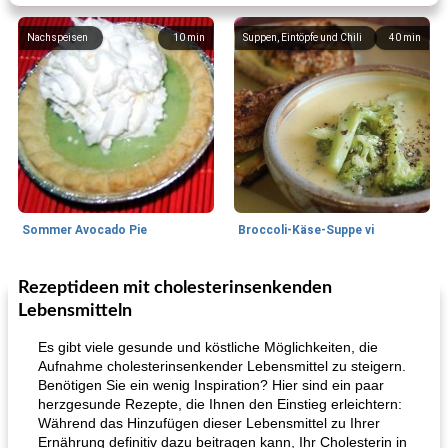
Nachspeisen
10
min
Suppen, Eintöpfe und Chili
40
min
Sommer Avocado Pie
Broccoli-Käse-Suppe vi
Rezeptideen mit cholesterinsenkenden
Kurs
35
min
Mittagessen / Snacks
15
min
Lebensmitteln
Es gibt viele gesunde und köstliche Möglichkeiten, die
Aufnahme cholesterinsenkender Lebensmittel zu steigern.
Benötigen Sie ein wenig Inspiration? Hier sind ein paar
herzgesunde Rezepte, die Ihnen den Einstieg erleichtern:
Während das Hinzufügen dieser Lebensmittel zu Ihrer
Ernährung definitiv dazu beitragen kann, Ihr Cholesterin in