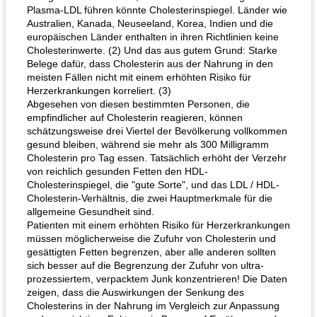
Plasma-LDL führen könnte Cholesterinspiegel. Länder wie
Australien, Kanada, Neuseeland, Korea, Indien und die
europäischen Länder enthalten in ihren Richtlinien keine
Cholesterinwerte. (2) Und das aus gutem Grund: Starke
Belege dafür, dass Cholesterin aus der Nahrung in den
meisten Fällen nicht mit einem erhöhten Risiko für
Herzerkrankungen korreliert. (3)
Abgesehen von diesen bestimmten Personen, die
empfindlicher auf Cholesterin reagieren, können
schätzungsweise drei Viertel der Bevölkerung vollkommen
gesund bleiben, während sie mehr als 300 Milligramm
Cholesterin pro Tag essen. Tatsächlich erhöht der Verzehr
von reichlich gesunden Fetten den HDL-
Cholesterinspiegel, die "gute Sorte", und das LDL / HDL-
Cholesterin-Verhältnis, die zwei Hauptmerkmale für die
allgemeine Gesundheit sind.
Patienten mit einem erhöhten Risiko für Herzerkrankungen
müssen möglicherweise die Zufuhr von Cholesterin und
gesättigten Fetten begrenzen, aber alle anderen sollten
sich besser auf die Begrenzung der Zufuhr von ultra-
prozessiertem, verpacktem Junk konzentrieren! Die Daten
zeigen, dass die Auswirkungen der Senkung des
Cholesterins in der Nahrung im Vergleich zur Anpassung