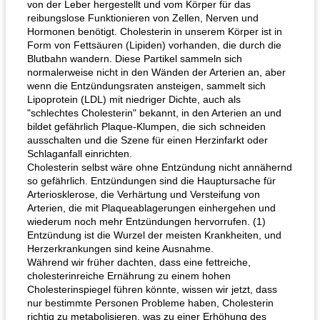
von der Leber hergestellt und vom Körper für das
reibungslose Funktionieren von Zellen, Nerven und
Hormonen benötigt. Cholesterin in unserem Körper ist in
Form von Fettsäuren (Lipiden) vorhanden, die durch die
Blutbahn wandern. Diese Partikel sammeln sich
normalerweise nicht in den Wänden der Arterien an, aber
wenn die Entzündungsraten ansteigen, sammelt sich
Lipoprotein (LDL) mit niedriger Dichte, auch als
"schlechtes Cholesterin" bekannt, in den Arterien an und
bildet gefährlich Plaque-Klumpen, die sich schneiden
ausschalten und die Szene für einen Herzinfarkt oder
Schlaganfall einrichten.
Cholesterin selbst wäre ohne Entzündung nicht annähernd
so gefährlich. Entzündungen sind die Hauptursache für
Arteriosklerose, die Verhärtung und Versteifung von
Arterien, die mit Plaqueablagerungen einhergehen und
wiederum noch mehr Entzündungen hervorrufen. (1)
Entzündung ist die Wurzel der meisten Krankheiten, und
Herzerkrankungen sind keine Ausnahme.
Während wir früher dachten, dass eine fettreiche,
cholesterinreiche Ernährung zu einem hohen
Cholesterinspiegel führen könnte, wissen wir jetzt, dass
nur bestimmte Personen Probleme haben, Cholesterin
richtig zu metabolisieren, was zu einer Erhöhung des