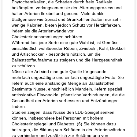
Phytochemikalien, die Schäden durch freie Radikale
bekämpfen, verlangsamen sie den Alterungsprozess und
halten Arterien flexibel und gesund. Viele dunkle
Blattgemüse wie Spinat und Grünkohl enthalten nur sehr
wenige Kalorien, bieten jedoch Schutz vor Herzinfarkten,
indem sie die Arterienwände vor
Cholesterinansammlungen schützen.
Während fast jede Sorte eine gute Wahl ist, ist Gemüse -
einschließlich wohltuender Rüben, Zwiebeln, Kohl, Brokkoli
und Artischocken - besonders nützlich, um die
Ballaststoffaufnahme zu steigern und die Herzgesundheit
zu schützen.
Nüsse aller Art sind eine gute Quelle für gesunde
mehrfach ungesättigte und einfach ungesättigte Fette. Sie
liefern auch eine anständige Menge an Ballaststoffen.
Bestimmte Nüsse, einschließlich Mandeln, liefern speziell
antioxidative Flavonoide, pflanzliche Verbindungen, die die
Gesundheit der Arterien verbessern und Entzündungen
lindern.
Studien zeigen, dass Nüsse den LDL-Spiegel senken
können, insbesondere bei Personen mit hohem
Cholesterinspiegel und Diabetes. (6) Sie können dazu
beitragen, die Bildung von Schäden in den Arterienwänden
zu verhindern und zusätzlich zur Bekämpfung von