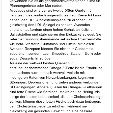
verwenden Sie es als geschmacksverstärkende Zutat für
Pfannengerichte oder Marinaden.
Avocados sind eine der weltweit größten Quellen für
herzgesundes, einfach ungesättigtes Fett. Diese Art kann
helfen, den HDL-Cholesterinspiegel zu erhöhen und
gleichzeitig den LDL-Spiegel zu senken. Avocados
enthalten außerdem einen hohen Gehalt an löslichen
Ballaststoffen und stabilisieren den Blutzuckerspiegel. Sie
liefern entzündungshemmende sekundäre Pflanzenstoffe
wie Beta-Sitosterin, Glutathion und Lutein. Mit diesen
Avocado-Rezepten können Sie nicht nur Guacamole
zubereiten, sondern auch Smoothies, Salaten, Eiern oder
sogar Desserts hinzufügen.
Als eine der weltweit besten Quellen für
entzündungshemmende Omega-3-Fette ist die Ernährung
des Lachses auch deshalb wertvoll, weil sie mit
niedrigeren Raten von Herzerkrankungen, kognitiven
Störungen, Depressionen und vielen anderen verbunden
ist Bedingungen. Andere Quellen für Omega-3-Fettsäuren
sind fette Fische wie Sardinen, Makrelen und Hering. Als
einige der besten Lebensmittel, die den Cholesterinspiegel
senken, können diese fetten Fische auch dazu beitragen,
den Cholesterinspiegel zu erhöhen, während sie
gleichzeitig ein gesundes Gewicht und eine bessere