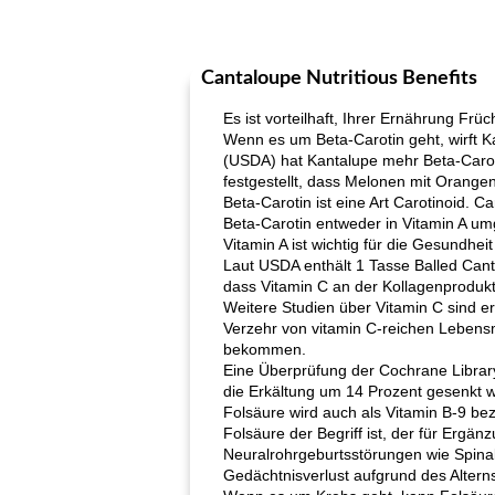
Cantaloupe Nutritious Benefits
Es ist vorteilhaft, Ihrer Ernährung Fr
Wenn es um Beta-Carotin geht, wirft 
(USDA) hat Kantalupe mehr Beta-Caroti
festgestellt, dass Melonen mit Orangen
Beta-Carotin ist eine Art Carotinoid.
Beta-Carotin entweder in Vitamin A umg
Vitamin A ist wichtig für die Gesundh
Laut USDA enthält 1 Tasse Balled Cant
dass Vitamin C an der Kollagenprodukti
Weitere Studien über Vitamin C sind e
Verzehr von vitamin C-reichen Lebensm
bekommen.
Eine Überprüfung der Cochrane Library
die Erkältung um 14 Prozent gesenkt 
Folsäure wird auch als Vitamin B-9 bez
Folsäure der Begriff ist, der für Ergä
Neuralrohrgeburtsstörungen wie Spinal 
Gedächtnisverlust aufgrund des Altern