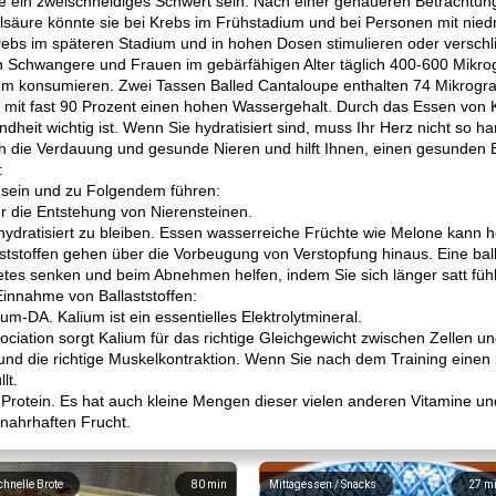
ein zweischneidiges Schwert sein. Nach einer genaueren Betrachtung 
Folsäure könnte sie bei Krebs im Frühstadium und bei Personen mit nie
ebs im späteren Stadium und in hohen Dosen stimulieren oder versch
 Schwangere und Frauen im gebärfähigen Alter täglich 400-600 Mikr
mm konsumieren. Zwei Tassen Balled Cantaloupe enthalten 74 Mikrogr
e mit fast 90 Prozent einen hohen Wassergehalt. Durch das Essen von 
ndheit wichtig ist. Wenn Sie hydratisiert sind, muss Ihr Herz nicht so h
uch die Verdauung und gesunde Nieren und hilft Ihnen, einen gesunden B
:
sein und zu Folgendem führen:
für die Entstehung von Nierensteinen.
hydratisiert zu bleiben. Essen wasserreiche Früchte wie Melone kann h
laststoffen gehen über die Vorbeugung von Verstopfung hinaus. Eine bal
tes senken und beim Abnehmen helfen, indem Sie sich länger satt füh
 Einnahme von Ballaststoffen:
ium-DA. Kalium ist ein essentielles Elektrolytmineral.
ation sorgt Kalium für das richtige Gleichgewicht zwischen Zellen und
 und die richtige Muskelkontraktion. Wenn Sie nach dem Training eine
lt.
rotein. Es hat auch kleine Mengen dieser vielen anderen Vitamine und 
nahrhaften Frucht.
chnelle Brote
80
min
Mittagessen / Snacks
27
m