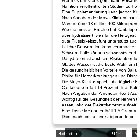
Wenn es um Krebs geht, kann Folsäure 
Nutrition veröffentlichten Studien zu 
Eine Supplementierung kann jedoch Kr
Nach Angaben der Mayo-Klinik müssen
Männer über 13 sollten 400 Mikrogra
Wie die meisten Früchte hat Kantalup
über hydratisiert, was für die Herzgesu
gute Flüssigkeitszufuhr unterstützt a
Leichte Dehydration kann verursachen
Schwere Fälle können schwerwiegend 
Dehydration ist auch ein Risikofaktor 
Glattes Wasser ist die beste Wahl, um 
Die gesundheitlichen Vorteile von Bal
Risiko für Herzerkrankungen und Diabe
Die Mayo-Klinik empfiehlt die tägliche
Cantaloupe liefert 14 Prozent Ihrer Kal
Nach Angaben der American Heart Associ
wichtig für die Gesundheit der Nerven
essen, wird der Elektrolytvorrat aufgefül
Eine Tasse Melone enthält 1,5 Gramm P
Dies macht es zu einer abgerundeten, 
Nachspeisen
310
min
S