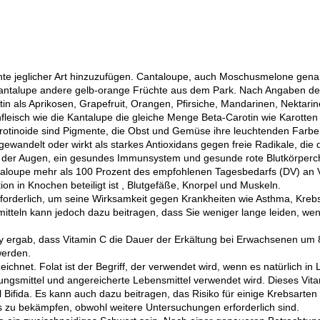
üchte jeglicher Art hinzuzufügen. Cantaloupe, auch Moschusmelone gena
Kantalupe andere gelb-orange Früchte aus dem Park. Nach Angaben de
n als Aprikosen, Grapefruit, Orangen, Pfirsiche, Mandarinen, Nektari
fleisch wie die Kantalupe die gleiche Menge Beta-Carotin wie Karotten 
 Carotinoide sind Pigmente, die Obst und Gemüse ihre leuchtenden Farb
ewandelt oder wirkt als starkes Antioxidans gegen freie Radikale, die d
eit der Augen, ein gesundes Immunsystem und gesunde rote Blutkörperc
aloupe mehr als 100 Prozent des empfohlenen Tagesbedarfs (DV) an Vi
on in Knochen beteiligt ist , Blutgefäße, Knorpel und Muskeln.
rforderlich, um seine Wirksamkeit gegen Krankheiten wie Asthma, Kre
itteln kann jedoch dazu beitragen, dass Sie weniger lange leiden, we
 ergab, dass Vitamin C die Dauer der Erkältung bei Erwachsenen um 8
werden.
eichnet. Folat ist der Begriff, der verwendet wird, wenn es natürlich i
nzungsmittel und angereicherte Lebensmittel verwendet wird. Dieses Vit
Bifida. Es kann auch dazu beitragen, das Risiko für einige Krebsarten
s zu bekämpfen, obwohl weitere Untersuchungen erforderlich sind.