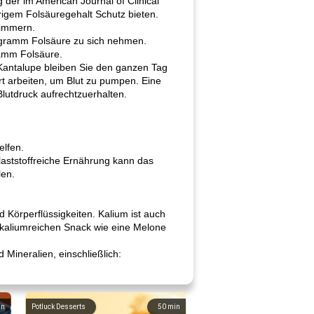
der im American Journal of Clinical
drigem Folsäuregehalt Schutz bieten.
limmern.
ogramm Folsäure zu sich nehmen.
amm Folsäure.
Kantalupe bleiben Sie den ganzen Tag
art arbeiten, um Blut zu pumpen. Eine
lutdruck aufrechtzuerhalten.
elfen.
laststoffreiche Ernährung kann das
len.
 Körperflüssigkeiten. Kalium ist auch
n kaliumreichen Snack wie eine Melone
Mineralien, einschließlich:
in
Potluck Desserts
50
min