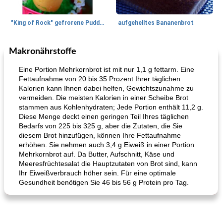
"King of Rock" gefrorene Pudding Pops
aufgehelltes Bananenbrot
Makronährstoffe
Mittagessen / Snacks
27
min
Potluck Desserts
50
min
Eine Portion Mehrkornbrot ist mit nur 1,1 g fettarm. Eine
Fettaufnahme von 20 bis 35 Prozent Ihrer täglichen
Kalorien kann Ihnen dabei helfen, Gewichtszunahme zu
vermeiden. Die meisten Kalorien in einer Scheibe Brot
stammen aus Kohlenhydraten; Jede Portion enthält 11,2 g.
Diese Menge deckt einen geringen Teil Ihres täglichen
Bedarfs von 225 bis 325 g, aber die Zutaten, die Sie
diesem Brot hinzufügen, können Ihre Fettaufnahme
erhöhen. Sie nehmen auch 3,4 g Eiweiß in einer Portion
Hühnchen, Süßkartoffelsuppe
Bananen-Sahne-Torte mit Schokoladenglasur
Mehrkornbrot auf. Da Butter, Aufschnitt, Käse und
Meeresfrüchtesalat die Hauptzutaten von Brot sind, kann
Ihr Eiweißverbrauch höher sein. Für eine optimale
Gesundheit benötigen Sie 46 bis 56 g Protein pro Tag.