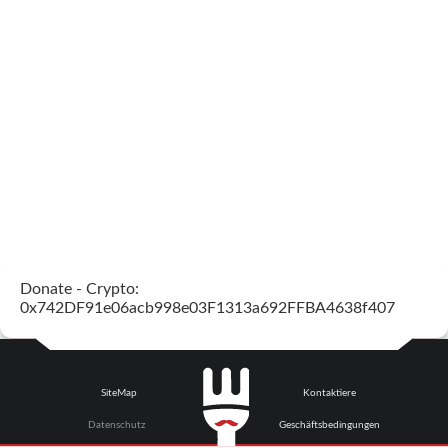
Donate - Crypto:
0x742DF91e06acb998e03F1313a692FFBA4638f407
SiteMap
Kontaktiere
Datenschutz
Geschäftsbedingungen