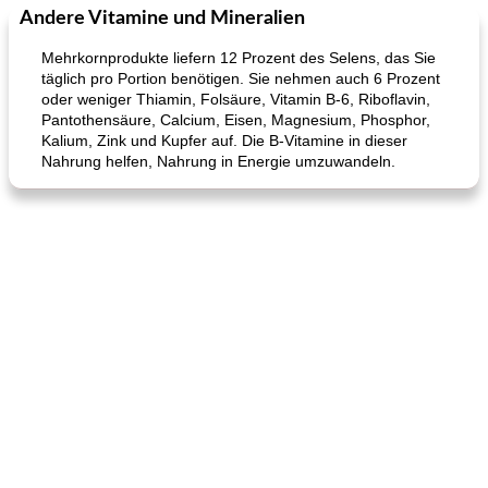
Andere Vitamine und Mineralien
Kurs
35
min
Mittagessen / Snacks
15
min
Mehrkornprodukte liefern 12 Prozent des Selens, das Sie
täglich pro Portion benötigen. Sie nehmen auch 6 Prozent
oder weniger Thiamin, Folsäure, Vitamin B-6, Riboflavin,
Pantothensäure, Calcium, Eisen, Magnesium, Phosphor,
Kalium, Zink und Kupfer auf. Die B-Vitamine in dieser
Nahrung helfen, Nahrung in Energie umzuwandeln.
Karamell-Brownie-Kuchen
Cilantro-Curry-Hühnersalat