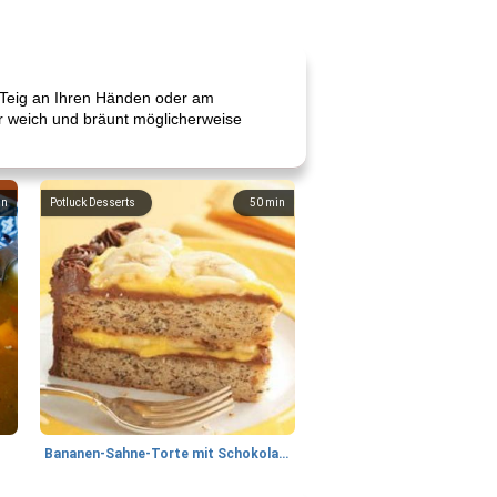
r Teig an Ihren Händen oder am
hr weich und bräunt möglicherweise
in
Potluck Desserts
50
min
Bananen-Sahne-Torte mit Schokoladenglasur