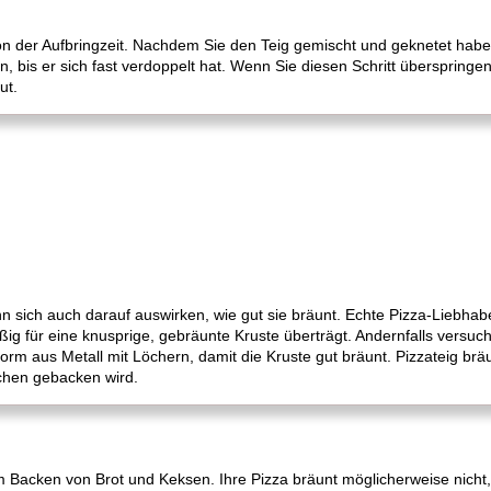
e von der Aufbringzeit. Nachdem Sie den Teig gemischt und geknetet habe
, bis er sich fast verdoppelt hat. Wenn Sie diesen Schritt überspringen
ut.
nn sich auch darauf auswirken, wie gut sie bräunt. Echte Pizza-Liebha
ig für eine knusprige, gebräunte Kruste überträgt. Andernfalls versuch
rm aus Metall mit Löchern, damit die Kruste gut bräunt. Pizzateig bräun
chen gebacken wird.
m Backen von Brot und Keksen. Ihre Pizza bräunt möglicherweise nicht,