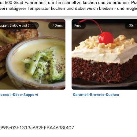
auf 500 Grad Fahrenheit, um ihn schnell zu kochen und zu bräunen. Piz
 Bei mäßigerer Temperatur kochen und dabei weich bleiben - und mögl
uppen, Eintöpfe und Chili
40
min
Kurs
35
m
roccoli-Käse-Suppe vi
Karamell-Brownie-Kuchen
cb998e03F1313a692FFBA4638f407