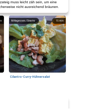
zateig muss leicht zäh sein, um eine
icherweise nicht ausreichend bräunen.
in
Mittagessen / Snacks
15
min
Cilantro-Curry-Hühnersalat