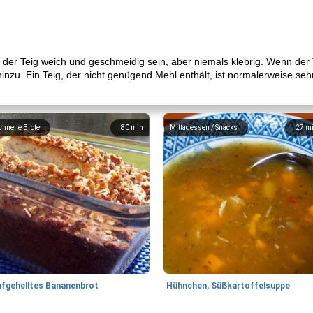
lte der Teig weich und geschmeidig sein, aber niemals klebrig. Wenn de
inzu. Ein Teig, der nicht genügend Mehl enthält, ist normalerweise se
chnelle Brote
80
min
Mittagessen / Snacks
27
m
ufgehelltes Bananenbrot
Hühnchen, Süßkartoffelsuppe