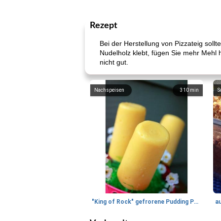
Rezept
Bei der Herstellung von Pizzateig sol
Nudelholz klebt, fügen Sie mehr Mehl h
nicht gut.
Nachspeisen
310
min
S
"King of Rock" gefrorene Pudding Pops
a