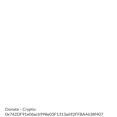
Donate - Crypto:
0x742DF91e06acb998e03F1313a692FFBA4638f407