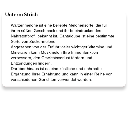
Unterm Strich
Kurs
35
min
Mittagessen / Snacks
15
min
Warzenmelone ist eine beliebte Melonensorte, die für
ihren süßen Geschmack und ihr beeindruckendes
Nährstoffprofil bekannt ist. Cantaloupe ist eine bestimmte
Sorte von Zuckermelone.
Abgesehen von der Zufuhr vieler wichtiger Vitamine und
Mineralien kann Muskmelon Ihre Immunfunktion
verbessern, den Gewichtsverlust fördern und
Entzündungen lindern.
Darüber hinaus ist es eine köstliche und nahrhafte
Karamell-Brownie-Kuchen
Cilantro-Curry-Hühnersalat
Ergänzung Ihrer Ernährung und kann in einer Reihe von
verschiedenen Gerichten verwendet werden.