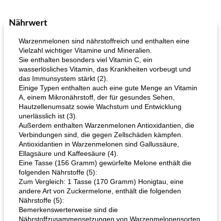
Nährwert
Mittagessen / Snacks
27
min
Potluck Desserts
50
min
Warzenmelonen sind nährstoffreich und enthalten eine
Vielzahl wichtiger Vitamine und Mineralien.
Sie enthalten besonders viel Vitamin C, ein
wasserlösliches Vitamin, das Krankheiten vorbeugt und
das Immunsystem stärkt (2).
Einige Typen enthalten auch eine gute Menge an Vitamin
A, einem Mikronährstoff, der für gesundes Sehen,
Hautzellenumsatz sowie Wachstum und Entwicklung
unerlässlich ist (3).
Hühnchen, Süßkartoffelsuppe
Bananen-Sahne-Torte mit Schokoladenglasur
Außerdem enthalten Warzenmelonen Antioxidantien, die
Verbindungen sind, die gegen Zellschäden kämpfen.
Antioxidantien in Warzenmelonen sind Gallussäure,
Ellagsäure und Kaffeesäure (4).
Eine Tasse (156 Gramm) gewürfelte Melone enthält die
folgenden Nährstoffe (5):
Zum Vergleich: 1 Tasse (170 Gramm) Honigtau, eine
andere Art von Zuckermelone, enthält die folgenden
Nährstoffe (5):
Bemerkenswerterweise sind die
Nährstoffzusammensetzungen von Warzenmelonensorten