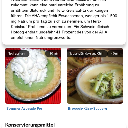
zukommt, kann eine natriumreiche Ernährung zu
erhöhtem Blutdruck und Herz-Kreislauf-Erkrankungen
führen. Die AHA empfiehlt Erwachsenen, weniger als 1.500
mg Natrium pro Tag zu sich zu nehmen, um Herz-
Kreislauf-Probleme zu vermeiden. Ein Schweinefleisch-
Hotdog enthält ungefähr 41 Prozent des von der AHA
empfohlenen Natriumgrenzwerts.
Nachspeisen
10
min
Suppen, Eintöpfe und Chili
40
min
Sommer Avocado Pie
Broccoli-Käse-Suppe vi
Konservierungsmittel
Kurs
35
min
Mittagessen / Snacks
15
min