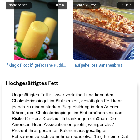
Nachspeisen
310
min
Schnelle Brote
80
min
"King of Rock" gefrorene Pudding Pops
aufgehelltes Bananenbrot
Hochgesättigtes Fett
Mittagessen / Snacks
27
min
Potluck Desserts
50
min
Ungesättigtes Fett ist zwar vorteilhaft und kann den
Cholesterinspiegel im Blut senken, gesättigtes Fett kann
jedoch zu einem starken Plaquebildung in den Arterien
führen, den Cholesterinspiegel im Blut erhöhen und das
Risiko für Herz-Kreislauf-Erkrankungen erhöhen. Die
American Heart Association empfiehlt, weniger als 7
Prozent Ihrer gesamten Kalorien aus gesättigten
Fettsäuren zu sich zu nehmen, was etwa 16 g für eine Diät