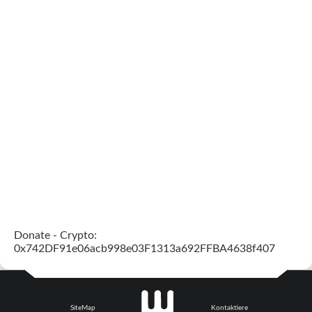
Donate - Crypto:
0x742DF91e06acb998e03F1313a692FFBA4638f407
SiteMap
Kontaktiere