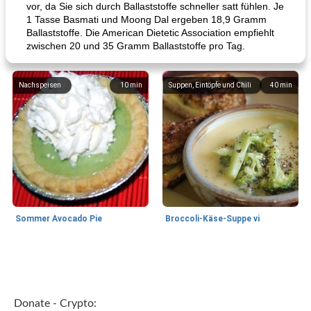
vor, da Sie sich durch Ballaststoffe schneller satt fühlen. Je
1 Tasse Basmati und Moong Dal ergeben 18,9 Gramm
Ballaststoffe. Die American Dietetic Association empfiehlt
zwischen 20 und 35 Gramm Ballaststoffe pro Tag.
Nachspeisen
10
min
Suppen, Eintöpfe und Chili
40
min
Sommer Avocado Pie
Broccoli-Käse-Suppe vi
Kurs
35
min
Mittagessen / Snacks
15
min
Donate - Crypto: