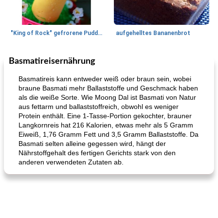
"King of Rock" gefrorene Pudding Pops
aufgehelltes Bananenbrot
Basmatireisernährung
Mittagessen / Snacks
27
min
Potluck Desserts
50
min
Basmatireis kann entweder weiß oder braun sein, wobei
braune Basmati mehr Ballaststoffe und Geschmack haben
als die weiße Sorte. Wie Moong Dal ist Basmati von Natur
aus fettarm und ballaststoffreich, obwohl es weniger
Protein enthält. Eine 1-Tasse-Portion gekochter, brauner
Langkornreis hat 216 Kalorien, etwas mehr als 5 Gramm
Eiweiß, 1,76 Gramm Fett und 3,5 Gramm Ballaststoffe. Da
Basmati selten alleine gegessen wird, hängt der
Nährstoffgehalt des fertigen Gerichts stark von den
Hühnchen, Süßkartoffelsuppe
Bananen-Sahne-Torte mit Schokoladenglasur
anderen verwendeten Zutaten ab.