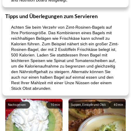
and Nutrition Board festgelegt.
Tipps und Überlegungen zum Servieren
Achten Sie beim Verzehr von Zimt-Rosinen-Bagels auf
Ihre Portionsgröße. Das Kombinieren eines Bagels mit
reichhaltigen Belägen wie Frischkäse kann schnell zu
Kalorien führen. Zum Beispiel nähert sich ein großer Zimt-
Rosinen-Bagel, der mit 2 Esslöffeln Frischkäse belegt ist,
500 Kalorien. Laden Sie stattdessen Ihren Bagel mit
leichteren Speisen wie Spinat und Tomatenscheiben auf,
um die Kalorienaufnahme zu begrenzen und gleichzeitig
den Nährstoffgehalt zu steigern. Alternativ können Sie
auch nur einen halben Bagel auf einmal essen und den
Rest Ihrer Mahlzeit mit einer Unze Nüssen oder einem
Stück Obst abrunden.
Nachspeisen
10
min
Suppen, Eintöpfe und Chili
40
min