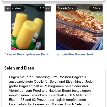
Nachspeisen
310
min
Schnelle Brote
80
min
"King of Rock" gefrorene Pudding Pops
aufgehelltes Bananenbrot
Selen und Eisen
Mittagessen / Snacks
27
min
Potluck Desserts
50
min
Fügen Sie Ihrer Ernährung Zimt-Rosinen-Bagel als
ausgezeichnete Quelle für Selen und Eisen hinzu. Jeder
große Bagel enthält 41 Mikrogramm Selen oder drei
Viertel der vom Food and Nutrition Board festgelegten
empfohlenen Tagesdosis. Es enthält auch 5 Milligramm
Eisen - 28 und 63 Prozent der täglich empfohlenen
Eisenzufuhr für Frauen und Männer. Durch Selen und