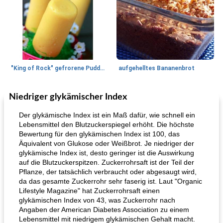
"King of Rock" gefrorene Pudding Pops
aufgehelltes Bananenbrot
Niedriger glykämischer Index
Mittagessen / Snacks
27
min
Potluck Desserts
50
min
Der glykämische Index ist ein Maß dafür, wie schnell ein
Lebensmittel den Blutzuckerspiegel erhöht. Die höchste
Bewertung für den glykämischen Index ist 100, das
Äquivalent von Glukose oder Weißbrot. Je niedriger der
glykämische Index ist, desto geringer ist die Auswirkung
auf die Blutzuckerspitzen. Zuckerrohrsaft ist der Teil der
Pflanze, der tatsächlich verbraucht oder abgesaugt wird,
da das gesamte Zuckerrohr sehr faserig ist. Laut "Organic
Lifestyle Magazine" hat Zuckerrohrsaft einen
Hühnchen, Süßkartoffelsuppe
Bananen-Sahne-Torte mit Schokoladenglasur
glykämischen Index von 43, was Zuckerrohr nach
Angaben der American Diabetes Association zu einem
Lebensmittel mit niedrigem glykämischen Gehalt macht.