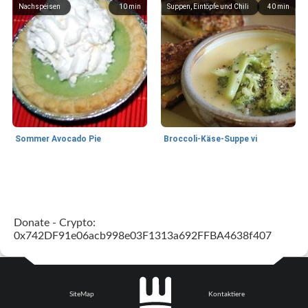
Nachspeisen
10
min
Suppen, Eintöpfe und Chili
40
min
Sommer Avocado Pie
Broccoli-Käse-Suppe vi
Kurs
35
min
Mittagessen / Snacks
15
min
Donate - Crypto:
0x742DF91e06acb998e03F1313a692FFBA4638f407
SiteMap
Kontaktiere