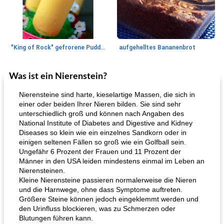
"King of Rock" gefrorene Pudding Pops
aufgehelltes Bananenbrot
Was ist ein Nierenstein?
Mittagessen / Snacks
27
min
Potluck Desserts
50
min
Nierensteine ​​sind harte, kieselartige Massen, die sich in
einer oder beiden Ihrer Nieren bilden. Sie sind sehr
unterschiedlich groß und können nach Angaben des
National Institute of Diabetes and Digestive and Kidney
Diseases so klein wie ein einzelnes Sandkorn oder in
einigen seltenen Fällen so groß wie ein Golfball sein.
Ungefähr 6 Prozent der Frauen und 11 Prozent der
Männer in den USA leiden mindestens einmal im Leben an
Nierensteinen.
Hühnchen, Süßkartoffelsuppe
Bananen-Sahne-Torte mit Schokoladenglasur
Kleine Nierensteine ​​passieren normalerweise die Nieren
und die Harnwege, ohne dass Symptome auftreten.
Größere Steine ​​können jedoch eingeklemmt werden und
den Urinfluss blockieren, was zu Schmerzen oder
Blutungen führen kann.