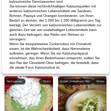
kalziumreiche Gemüsesorten sind:
Sie können diese nichtmilchhaltigen Kalziumquellen mit
anderen kalziumreichen Lebensmitteln wie Sardinen,
Bohnen, Papaya und Orangen kombinieren, um Ihren
Bedarf zu decken, der 1.000 bis 1.200 Milligramm pro Tag
beträgt. Der Verzehr von kalziumreichen Lebensmitteln zur
gleichen Zeit wie von oxalathaltigen Lebensmitteln kann
auch dazu beitragen, das Risiko von Steinen zu
verringern.
Wenn Sie beispielsweise Zuckerrüben mit Chinakohl
essen, ist die Wahrscheinlichkeit, dass Nierensteine ​​
auftreten, geringer. Wenn Sie ein Kalziumpräparat
einnehmen, das Ihren Bedürfnissen entspricht, sollten Sie
den Rat der Cleveland Clinic befolgen, die feststellt, dass
die ideale Form Kalziumzitrat ist.
Nachspeisen
10
min
Suppen, Eintöpfe und Chili
40
min