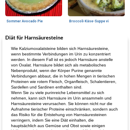
Sommer Avocado Pie
Broccoli-Käse-Suppe vi
Diät für Harnsäuresteine
Kurs
35
min
Mittagessen / Snacks
15
min
Wie Kalziumoxalatsteine ​​bilden sich Harnsäuresteine,
wenn bestimmte Verbindungen im Urin zu konzentriert
werden. In diesem Fall ist es jedoch Harnsäure anstelle
von Oxalat. Harnsäure bildet sich als metabolisches
Nebenprodukt, wenn der Körper Purine genannte
Verbindungen abbaut, die in hohen Mengen in tierischen
Proteinen wie rotem Fleisch, Organfleisch, Schalentieren,
Sardellen und Sardinen enthalten sind.
Wenn Sie zu viele purinreiche Lebensmittel zu sich
Karamell-Brownie-Kuchen
Cilantro-Curry-Hühnersalat
nehmen, kann sich Harnsäure im Urin ansammeln und
Harnsäuresteine ​​verursachen. Sie können nicht nur die
Aufnahme tierischer Proteine ​​einschränken, sondern auch
das Risiko für die Entstehung von Harnsäuresteinen
verringern, indem Sie eine Diät einhalten, die
hauptsächlich aus Gemüse und Obst sowie einigen