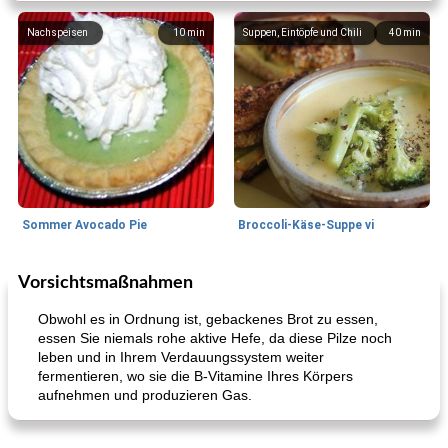
Nachspeisen
10
min
Suppen, Eintöpfe und Chili
40
min
Sommer Avocado Pie
Broccoli-Käse-Suppe vi
Vorsichtsmaßnahmen
Kurs
35
min
Mittagessen / Snacks
15
min
Obwohl es in Ordnung ist, gebackenes Brot zu essen,
essen Sie niemals rohe aktive Hefe, da diese Pilze noch
leben und in Ihrem Verdauungssystem weiter
fermentieren, wo sie die B-Vitamine Ihres Körpers
aufnehmen und produzieren Gas.