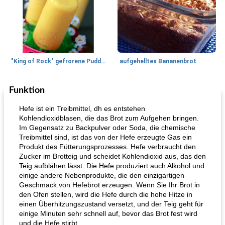
"King of Rock" gefrorene Pudding Pops
aufgehelltes Bananenbrot
Funktion
Mittagessen / Snacks
27
min
Potluck Desserts
50
min
Hefe ist ein Treibmittel, dh es entstehen
Kohlendioxidblasen, die das Brot zum Aufgehen bringen.
Im Gegensatz zu Backpulver oder Soda, die chemische
Treibmittel sind, ist das von der Hefe erzeugte Gas ein
Produkt des Fütterungsprozesses. Hefe verbraucht den
Zucker im Brotteig und scheidet Kohlendioxid aus, das den
Teig aufblähen lässt. Die Hefe produziert auch Alkohol und
einige andere Nebenprodukte, die den einzigartigen
Geschmack von Hefebrot erzeugen. Wenn Sie Ihr Brot in
Hühnchen, Süßkartoffelsuppe
Bananen-Sahne-Torte mit Schokoladenglasur
den Ofen stellen, wird die Hefe durch die hohe Hitze in
einen Überhitzungszustand versetzt, und der Teig geht für
einige Minuten sehr schnell auf, bevor das Brot fest wird
und die Hefe stirbt.