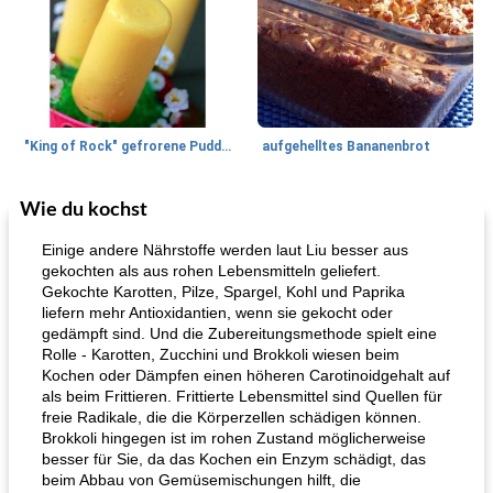
"King of Rock" gefrorene Pudding Pops
aufgehelltes Bananenbrot
Wie du kochst
Mittagessen / Snacks
27
min
Potluck Desserts
50
min
Einige andere Nährstoffe werden laut Liu besser aus
gekochten als aus rohen Lebensmitteln geliefert.
Gekochte Karotten, Pilze, Spargel, Kohl und Paprika
liefern mehr Antioxidantien, wenn sie gekocht oder
gedämpft sind. Und die Zubereitungsmethode spielt eine
Rolle - Karotten, Zucchini und Brokkoli wiesen beim
Kochen oder Dämpfen einen höheren Carotinoidgehalt auf
als beim Frittieren. Frittierte Lebensmittel sind Quellen für
freie Radikale, die die Körperzellen schädigen können.
Hühnchen, Süßkartoffelsuppe
Bananen-Sahne-Torte mit Schokoladenglasur
Brokkoli hingegen ist im rohen Zustand möglicherweise
besser für Sie, da das Kochen ein Enzym schädigt, das
beim Abbau von Gemüsemischungen hilft, die