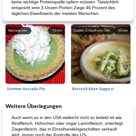
keine wichtige Proteinquelle opfern müssen. Tatsächlich
entspricht eine 3-Unzen-Portion Ziege 46 Prozent des
täglichen Eiweißwerts der meisten Menschen.
Nachspeisen
10
min
Suppen, Eintöpfe und Chili
40
min
Sommer Avocado Pie
Broccoli-Käse-Suppe vi
Weitere Überlegungen
Kurs
35
min
Mittagessen / Snacks
15
min
Auch wenn es in den USA vielleicht nicht so beliebt ist wie
Rindfleisch, Hühnchen oder sogar Lammfleisch, unterliegt
Ziegenfleisch, das in Einzelhandelsgeschäften verkauft
wird, immer noch der Kontrolle des US-