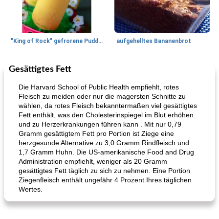
"King of Rock" gefrorene Pudding Pops
aufgehelltes Bananenbrot
Gesättigtes Fett
Mittagessen / Snacks
27
min
Potluck Desserts
50
min
Die Harvard School of Public Health empfiehlt, rotes
Fleisch zu meiden oder nur die magersten Schnitte zu
wählen, da rotes Fleisch bekanntermaßen viel gesättigtes
Fett enthält, was den Cholesterinspiegel im Blut erhöhen
und zu Herzerkrankungen führen kann . Mit nur 0,79
Gramm gesättigtem Fett pro Portion ist Ziege eine
herzgesunde Alternative zu 3,0 Gramm Rindfleisch und
1,7 Gramm Huhn. Die US-amerikanische Food and Drug
Administration empfiehlt, weniger als 20 Gramm
Hühnchen, Süßkartoffelsuppe
Bananen-Sahne-Torte mit Schokoladenglasur
gesättigtes Fett täglich zu sich zu nehmen. Eine Portion
Ziegenfleisch enthält ungefähr 4 Prozent Ihres täglichen
Wertes.