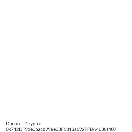
Donate - Crypto:
0x742DF91e06acb998e03F1313a692FFBA4638f407