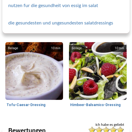
nutzen fur die gesundheit von essig im salat
die gesundesten und ungesundesten salatdressings
Beilage
10
min
Beilage
10
min
Tofu-Caesar-Dressing
Himbeer-Balsamico-Dressing
Salat Soße
10
min
Beilage
135
min
Ich habe es geliebt
Bewertungen