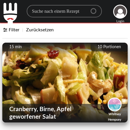
Search for a recipe
Login
Filter
Zurücksetzen
15 min
10
Portionen
Cranberry, Birne, Apfel
Whitney
geworfener Salat
Hempsey