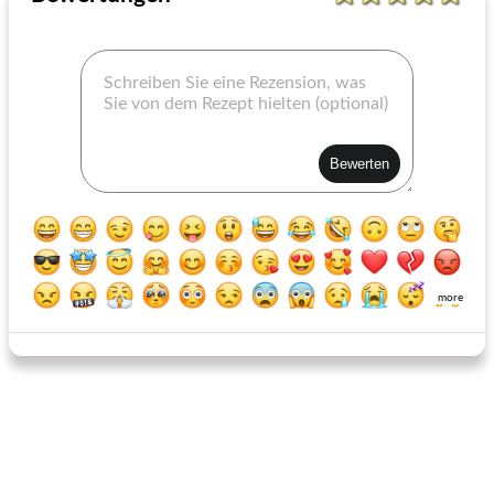
carrabbas italienisches Parmesan-Dressing vom Grill
Jalapeno Ranch Dressing
more