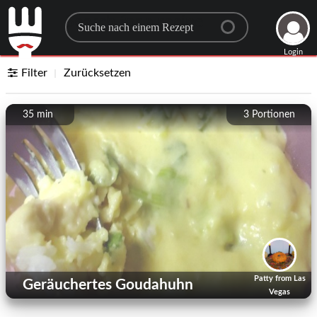
Search for a recipe
Login
Filter
Zurücksetzen
35 min
3
Portionen
Patty from Las
Geräuchertes Goudahuhn
Vegas