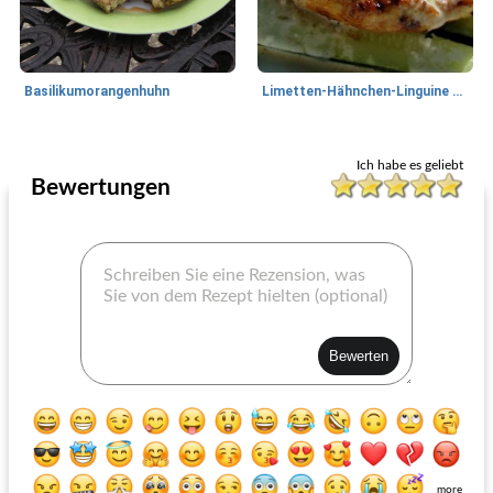
Basilikumorangenhuhn
Limetten-Hähnchen-Linguine mit Koriander-Sahnesoße und gerösteter Zucch
Hühnerbrust
55
min
Hühnerbrust
50
min
Ich habe es geliebt
Bewertungen
Hühnchen-Cordon Bleu über Reis
betrunkenes käsiges Huhn
more