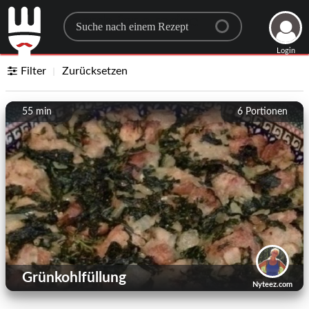
Search for a recipe
Login
Filter
Zurücksetzen
55 min
6
Portionen
Grünkohlfüllung
Nyteez.com