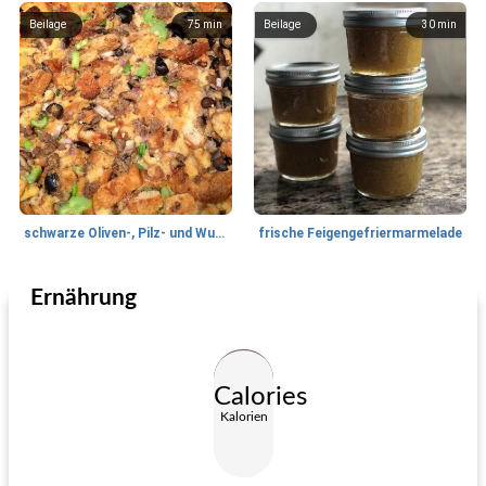
Beilage
75
min
Beilage
30
min
schwarze Oliven-, Pilz- und Wurstfüllung
frische Feigengefriermarmelade
Ernährung
Beilage
20
min
Beilage
40
min
Calories
Kalorien