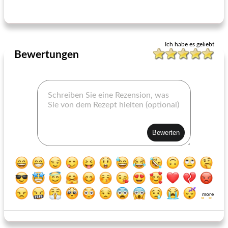
Krautsalat mit heißer Kümmelvinaigrette
exquisite pizzasauce
Ich habe es geliebt
Bewertungen
more