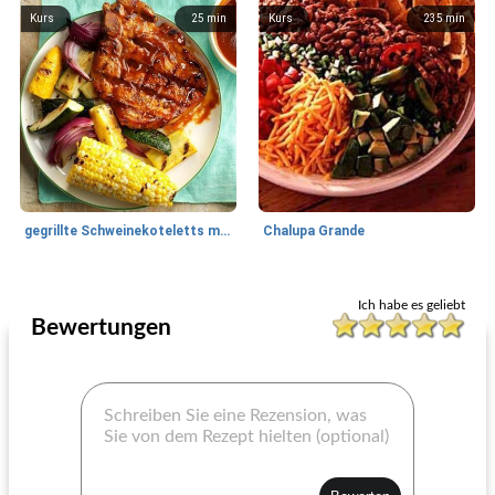
Kurs
25
min
Kurs
235
min
gegrillte Schweinekoteletts mit Smokinsauce
Chalupa Grande
Schweinefleisch Hauptgerichte
115
min
Weihnachtsrezepte
85
min
Ich habe es geliebt
Bewertungen