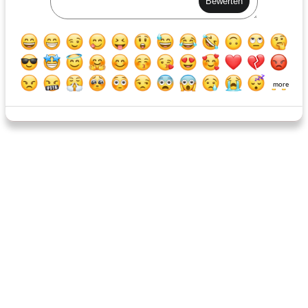
heimatstadt gastfreundschaft pastie pie rezept
herzhafte Schweinelende
more