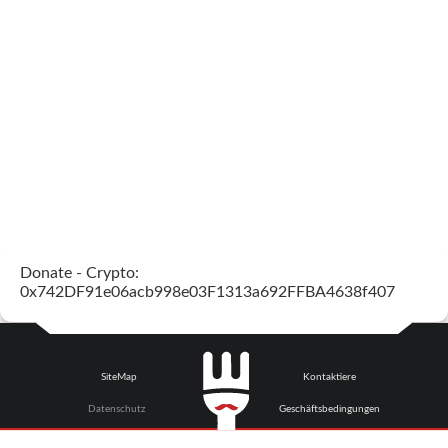
Donate - Crypto:
0x742DF91e06acb998e03F1313a692FFBA4638f407
SiteMap
Kontaktiere
Datenschutz
Geschäftsbedingungen