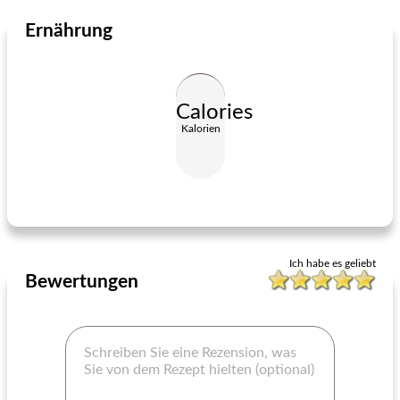
Ernährung
Fleisch und Geflügel
45
min
Fleisch und Geflügel
260
min
Calories
Kalorien
käsiges Huhn mit Ranch
teri tipps
Ich habe es geliebt
Bewertungen