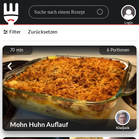
Search for a recipe
Login
Filter
Zurücksetzen
70 min
6
Portionen
Mohn Huhn Auflauf
Kiwijock