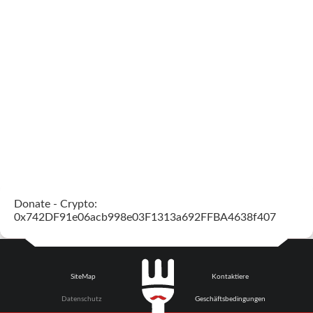
Donate - Crypto:
0x742DF91e06acb998e03F1313a692FFBA4638f407
SiteMap
Kontaktiere
Datenschutz
Geschäftsbedingungen